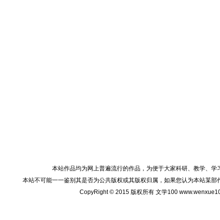
本站作品均为网上普遍流行的作品，为便于大家科研、教学、学
本站不可能一一鉴别其是否为公共版权或其版权归属，如果您认为本站某部
CopyRight © 2015 版权所有 文学100 www.wenxu