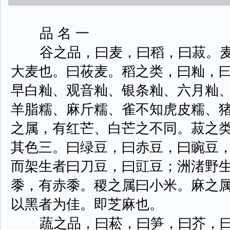
品 名 一
谷之品，曰麦，曰稻，曰菽。麦
大麦也。曰莜麦。稻之类，曰籼，
早白籼、观音籼、银条籼、六月籼
羊脂糯、麻斤糯、雀不知虎皮糯、
之属，有红芒、白芒之不同。菽之
其色三。曰绿豆，曰赤豆，曰豌豆
而架生者曰刀豆，曰豇豆；洲渚野生
黍，有赤黍。稷之属曰小米。麻之
以黑者为佳。即芝麻也。
蔬之品，曰菘，曰笋，曰芥，曰