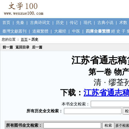
首页
|
先秦
|
古典诗词文
|
历史
|
传记
|
现代
|
古典小说
|
术数
臺灣文獻叢刊
|
道藏繁體
|
大藏经
|
中医
|
四庫全書繁體
經
史
子
您的位置 ：
首页
>
历史
前一篇
返回目录
后一篇
江苏省通志稿
第一卷 物
清 · 缪荃
下载：
江苏省通志稿货
本书全文检索：