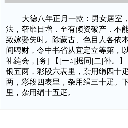
大德八年正月一款：男女居室，
法，奢靡日增，至有倾资破产，不
致嫁娶失时。除蒙古、色目人各依
间聘财，令中书省从宜定立等第，
礼筵会，[务] 【[一○]据同[二]补
银五两，彩段六表里，杂用绢四十
两，彩段四表里，杂用绢三十疋。
里，杂用绢十五疋。