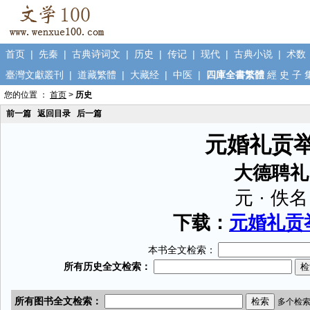
首页
|
先秦
|
古典诗词文
|
历史
|
传记
|
现代
|
古典小说
|
术数
臺灣文獻叢刊
|
道藏繁體
|
大藏经
|
中医
|
四庫全書繁體
經
史
子
您的位置 ：
首页
>
历史
前一篇
返回目录
后一篇
元婚礼贡
大德聘礼
元 · 佚名
下载：
元婚礼贡举
本书全文检索：