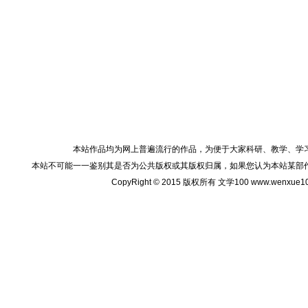
本站作品均为网上普遍流行的作品，为便于大家科研、教学、学
本站不可能一一鉴别其是否为公共版权或其版权归属，如果您认为本站某部
CopyRight © 2015 版权所有 文学100 www.wenxu