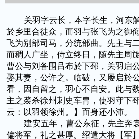
关羽字云长，本字长生，河东解
於乡里合徒众，而羽与张飞为之御
飞为别部司马，分统部曲。先主与
而稠人广坐，侍立终日，随先主周
曹公与刘备围吕布於下邳，关羽启
娶其妻，公许之。临破，又屡启於
看，因自留之，羽心不自安。此与
主之袭杀徐州刺史车胄，使羽守下
云：以羽领徐州。】而身还小沛。
建安五年，曹公东征，先主奔袁
偏将军，礼之甚厚。绍遣大将【军