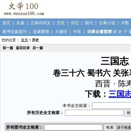
首页
|
先秦
|
古典诗词文
|
历史
|
传记
|
现代
|
古典小说
|
术数
臺灣文獻叢刊
|
道藏繁體
|
大藏经
|
中医
|
四庫全書繁體
經
史
子
您的位置 ：
首页
>
历史
前一篇
返回目录
后一篇
三国志
卷三十六 蜀书六 关
西晋 · 陈
下载：
三国志.
本书全文检索：