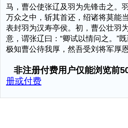
马，曹公使张辽及羽为先锋击之。
万众之中，斩其首还，绍诸将莫能
表封羽为汉寿亭侯。初，曹公壮羽
意，谓张辽曰：“卿试以情问之。”
极知曹公待我厚，然吾受刘将军厚恩，誓
非注册付费用户仅能浏览前50
册或付费