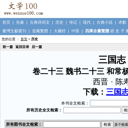
首页
|
先秦
|
古典诗词文
|
历史
|
传记
|
现代
|
古典小说
|
术数
臺灣文獻叢刊
|
道藏繁體
|
大藏经
|
中医
|
四庫全書繁體
經
史
子
您的位置 ：
首页
>
历史
前一篇
返回目录
后一篇
三国志
卷二十三 魏书二十三 和常
西晋 · 陈
下载：
三国志.
本书全文检索：