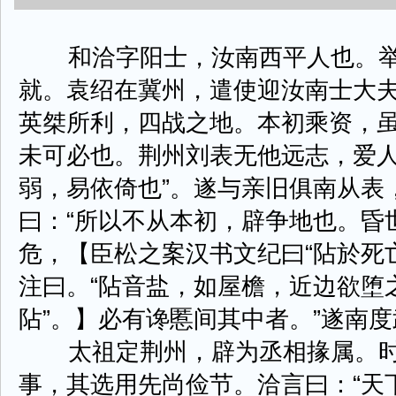
和洽字阳士，汝南西平人也。举
就。袁绍在冀州，遣使迎汝南士大夫
英桀所利，四战之地。本初乘资，
未可必也。荆州刘表无他远志，爱
弱，易依倚也”。遂与亲旧俱南从表
曰：“所以不从本初，辟争地也。昏
危，【臣松之案汉书文纪曰“阽於死亡
注曰。“阽音盐，如屋檐，近边欲堕之
阽”。】必有谗慝间其中者。”遂南
太祖定荆州，辟为丞相掾属。时
事，其选用先尚俭节。洽言曰：“天