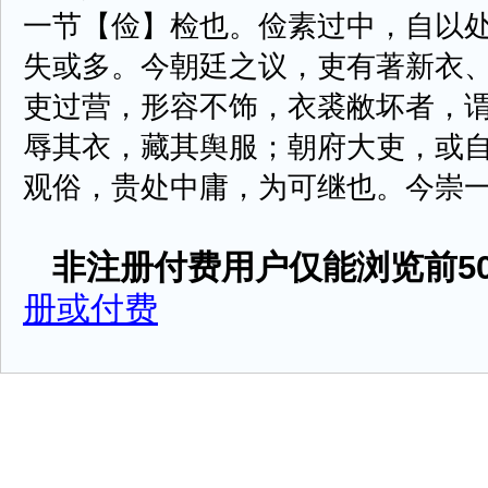
一节【俭】检也。俭素过中，自以
失或多。今朝廷之议，吏有著新衣
吏过营，形容不饰，衣裘敝坏者，
辱其衣，藏其舆服；朝府大吏，或
观俗，贵处中庸，为可继也。今崇一概难 
非注册付费用户仅能浏览前50
册或付费