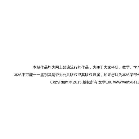
本站作品均为网上普遍流行的作品，为便于大家科研、教学、学
本站不可能一一鉴别其是否为公共版权或其版权归属，如果您认为本站某部
CopyRight © 2015 版权所有 文学100 www.wenxu