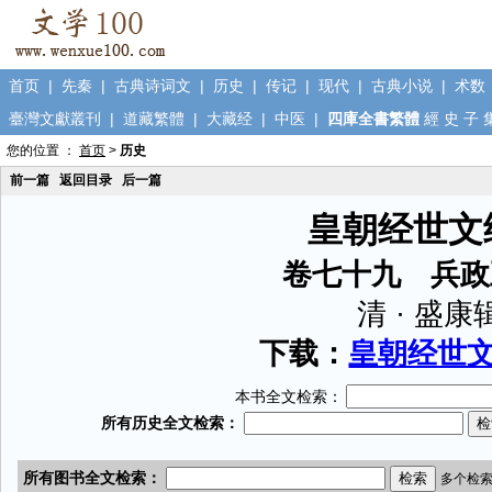
首页
|
先秦
|
古典诗词文
|
历史
|
传记
|
现代
|
古典小说
|
术数
臺灣文獻叢刊
|
道藏繁體
|
大藏经
|
中医
|
四庫全書繁體
經
史
子
您的位置 ：
首页
>
历史
前一篇
返回目录
后一篇
皇朝经世文
卷七十九 兵政
清 · 盛康
下载：
皇朝经世文续
本书全文检索：