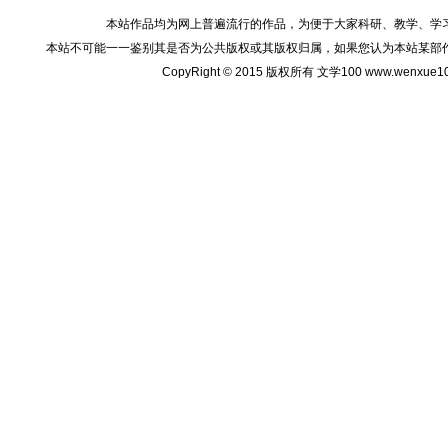
本站作品均为网上普遍流行的作品，为便于大家科研、教学、学
本站不可能一一鉴别其是否为公共版权或其版权归属，如果您认为本站某部
CopyRight © 2015 版权所有 文学100 www.wenxu