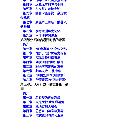
第三章 “神仙”丘处机指点迷津
第四章 反复无常的降与不降
第五章 六次征讨盖棺定论
第六章 静看宋金形势 亲定攻
金战略
第七章 众说帝王纷纭 陵墓依
然神秘
第八章 改写欧洲历史记忆
第九章 不可理解的消逝
第四部分 后成吉思汗时代的帝国
简介
第一章 “黄金家族”的夺位之乱
第二章 “儒”、“道”武装窝阔台
第三章 实现天骄战略遗愿
第四章 坐收渔利的可汗蒙哥
第五章 吹响南宋覆灭的哀歌
第六章 曲终人散 一统中华
第七章 “美髯宏声”耶律楚材
第八章 所谓蒙系的“四大汗国”
第五部分 天可汗旗下的世界第一强
国
简介
第一章 忽必烈的再创辉煌
第二章 国定大都 凿京通运河
第三章 海纳百川大融合
第四章 思想自由与宗教宽容
第五章 民族意识与汉化迟滞