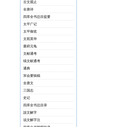
古文观止
全唐诗
四库全书总目提要
太平广记
太平御览
文苑英华
册府元龟
文献通考
续文献通考
通典
宋会要辑稿
全唐文
三国志
史记
四库全书总目录
說文解字
说文解字注