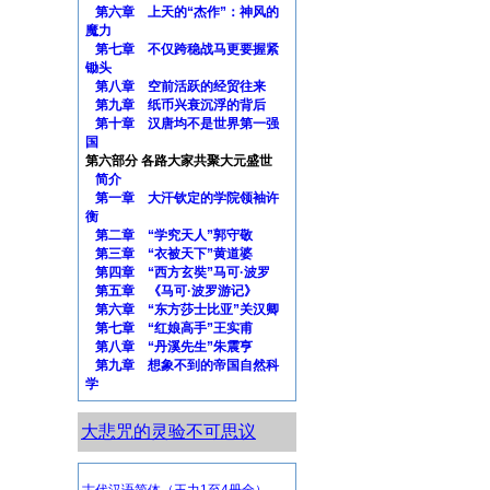
第六章 上天的“杰作”：神风的
魔力
第七章 不仅跨稳战马更要握紧
锄头
第八章 空前活跃的经贸往来
第九章 纸币兴衰沉浮的背后
第十章 汉唐均不是世界第一强
国
第六部分 各路大家共聚大元盛世
简介
第一章 大汗钦定的学院领袖许
衡
第二章 “学究天人”郭守敬
第三章 “衣被天下”黄道婆
第四章 “西方玄奘”马可·波罗
第五章 《马可·波罗游记》
第六章 “东方莎士比亚”关汉卿
第七章 “红娘高手”王实甫
第八章 “丹溪先生”朱震亨
第九章 想象不到的帝国自然科
学
大悲咒的灵验不可思议