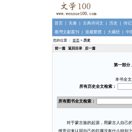
首页
|
先秦
|
古典诗词文
|
历史
|
传记
臺灣文獻叢刊
|
道藏繁體
|
大藏经
|
中
您的位置 ：
首页
>
历史
前一篇
返回目录
后一篇
第一部分
本书全文
对于蒙古族的起源，用蒙古人自己的说
维意识来认同自己的归属没有什么特别