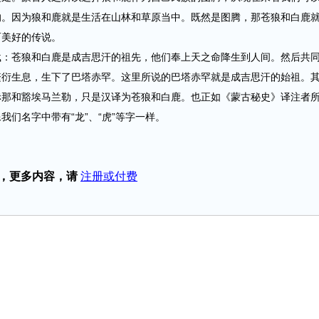
的。因为狼和鹿就是生活在山林和草原当中。既然是图腾，那苍狼和白鹿
而美好的传说。
苍狼和白鹿是成吉思汗的祖先，他们奉上天之命降生到人间。然后共
繁衍生息，生下了巴塔赤罕。这里所说的巴塔赤罕就是成吉思汗的始祖。
赤那和豁埃马兰勒，只是汉译为苍狼和白鹿。也正如《蒙古秘史》译注者
们名字中带有“龙”、“虎”等字一样。
，更多内容，请
注册或付费