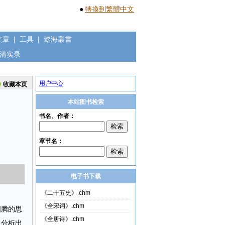
●
轉換到繁體中文
文章
|
工具
|
遼海叢書
清实录
用户中心
收藏本页
本站图书检索
电子书下载
《二十五史》.chm
《全宋词》.chm
图腾的思
《全唐诗》.chm
以分析出