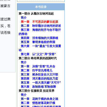
就被蒙古
本书目录
第一部分 从额尔古纳河说起
简介
同渡过腾
第一章 不可思议的蒙古起源
其实，苍
第二章 聆听额尔古纳河的讲述
第三章 海都的初开与合不勒汗
所说苍狼
的推动
第四章 没有领袖的大漠群雄
第五章 黎明来临前的帝国
第六章 一块“凝血”引发大漠震
动
第七章 认“义父” 拜“安答”
第二部分 终结草原的战国时代
简介
第一章 决裂“安答”扎木合
第二章 扫平世仇塔塔儿
第三章 弑杀狂妄自大王汗部
第四章 消灭最后的抵抗乃蛮
第五章 一统大漠天赐“天可汗”
第六章 政制统领 军制保障
第三部分 征服欧亚 拉近世界
简介
第一章 花剌子模的杀身之祸
第二章 愤怒射落花剌子模