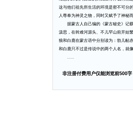
这与他们祖先所生活的环境是密不可分
人尊奉为神灵之物，同时又赋予了神秘
据蒙古人自己编的《蒙古秘史》记载：
汲思，在斡难河源头、不儿罕山前开始
狼和白鹿在蒙古语中分别读为：勃儿帖
和白鹿只不过是传说中的两个人名，就像我
......
非注册付费用户仅能浏览前500字