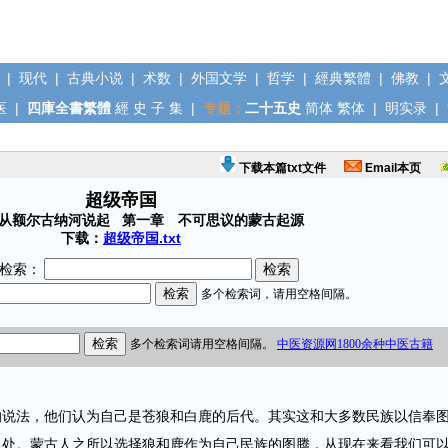
|
现代
|
古典小说
|
术数
|
外国文学
|
哲学
|
經典繁體
|
佛教
|
医
|
四庫全書繁體
經
史
子
集
|
专题：
二十五史
简体
繁体
|
明实录
|
下载本篇txt文件
Email本页
超级帝国
 从额尔古纳河说起 第一章 不可思议的蒙古起源
下载：
超级帝国.txt
检索：
法，他们认为自己是苍狼和白鹿的后代。其实这和大多数民族以信奉
之处。蒙古人之所以选择狼和鹿作为自己民族的图腾，从现在来看我们可