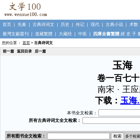
首页
|
先秦
|
古典诗词文
|
历史
|
传记
|
现代
|
古典小说
|
术数
臺灣文獻叢刊
|
道藏繁體
|
大藏经
|
中医
|
四庫全書繁體
經
史
子
您的位置 ：
首页
>
古典诗词文
前一篇
返回目录
后一篇
玉海
卷一百七十
南宋 · 王
下载：
玉海.
本书全文检索：