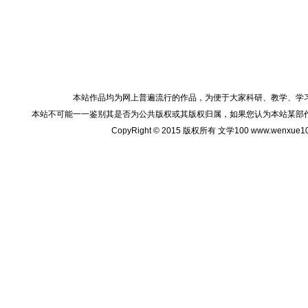
本站作品均为网上普遍流行的作品，为便于大家科研、教学、学
本站不可能一一鉴别其是否为公共版权或其版权归属，如果您认为本站某部
CopyRight © 2015 版权所有 文学100 www.wenxu