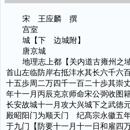
宋 王应麟 撰
宫室
城【下 边城附】
唐京城
地理志上都【关内道古雍州之域
首山左临防岸右抵沣水其长六千六
十五歩周二万四千一百二十歩其崇
年十一月丙辰克京师命宋公弼收图
长安故城十一月攻大兴城下之武徳
殿昭阳门为顺天门 纪髙宗永徽五
于九门【防要十一月十一日和雇四