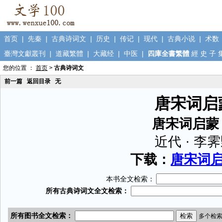
首页
|
先秦
|
古典诗词文
|
历史
|
传记
|
现代
|
古典小说
|
术数
臺灣文獻叢刊
|
道藏繁體
|
大藏经
|
中医
|
四庫全書繁體
經
史
子
您的位置 ：
首页
>
古典诗词文
前一篇
返回目录
无
唐宋词启
唐宋词启蒙
近代 · 李
下载：
唐宋词启蒙
本书全文检索：