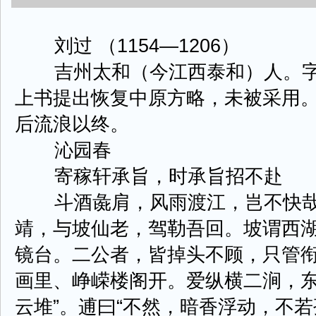
刘过 （1154—1206）
吉州太和（今江西泰和）人。字改
上书提出恢复中原方略，未被采用
后流浪以终。
沁园春
寄稼轩承旨，时承旨招不赴
斗酒彘肩，风雨渡江，岂不快哉
靖，与坡仙老，驾勒吾回。坡谓西
镜台。二公者，皆掉头不顾，只管衔
画里、峥嵘楼阁开。爱纵横二涧，
云堆”。逋曰“不然，暗香浮动，不