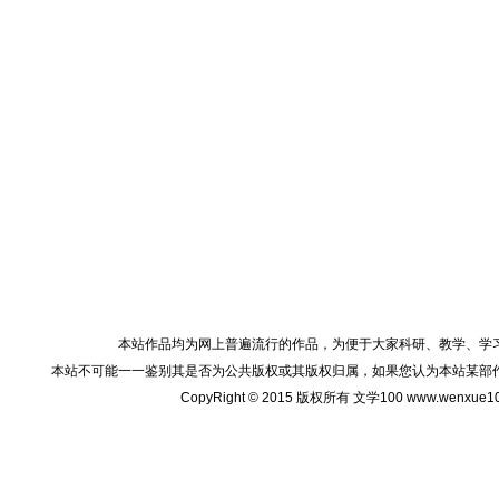
本站作品均为网上普遍流行的作品，为便于大家科研、教学、学
本站不可能一一鉴别其是否为公共版权或其版权归属，如果您认为本站某部
CopyRight © 2015 版权所有 文学100 www.wenxu