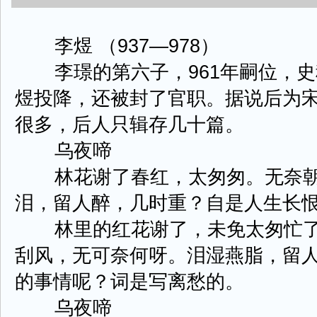
李煜 （937—978）
李璟的第六子，961年嗣位，史
煜投降，还被封了官职。据说后为
很多，后人只辑存几十篇。
乌夜啼
林花谢了春红，太匆匆。无奈朝
泪，留人醉，几时重？自是人生长
林里的红花谢了，未免太匆忙了
刮风，无可奈何呀。泪湿燕脂，留
的事情呢？词是写离愁的。
乌夜啼