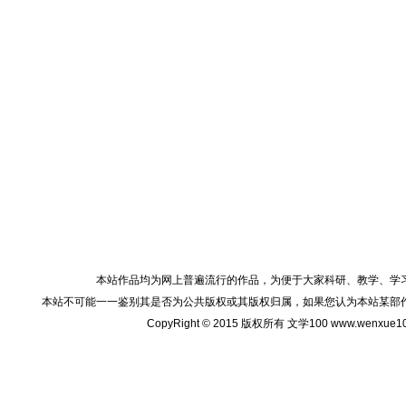
本站作品均为网上普遍流行的作品，为便于大家科研、教学、学
本站不可能一一鉴别其是否为公共版权或其版权归属，如果您认为本站某部
CopyRight © 2015 版权所有 文学100 www.wenxu