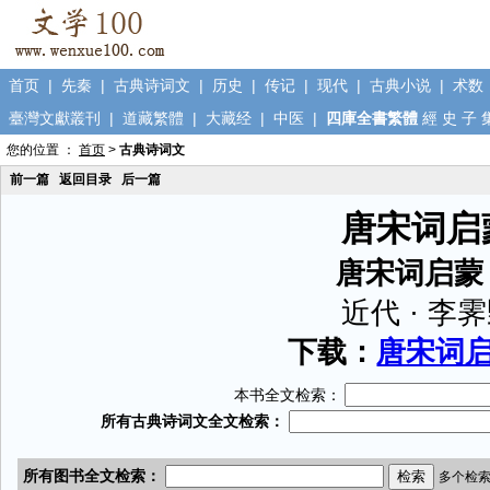
首页
|
先秦
|
古典诗词文
|
历史
|
传记
|
现代
|
古典小说
|
术数
臺灣文獻叢刊
|
道藏繁體
|
大藏经
|
中医
|
四庫全書繁體
經
史
子
您的位置 ：
首页
>
古典诗词文
前一篇
返回目录
后一篇
唐宋词启
唐宋词启蒙
近代 · 李
下载：
唐宋词启蒙
本书全文检索：