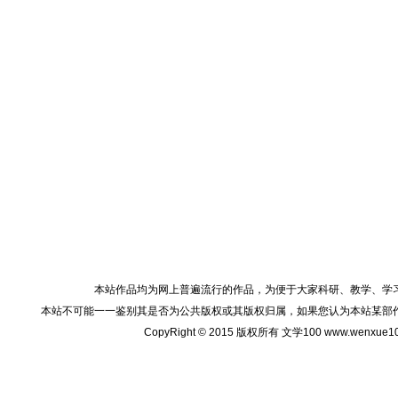
本站作品均为网上普遍流行的作品，为便于大家科研、教学、学
本站不可能一一鉴别其是否为公共版权或其版权归属，如果您认为本站某部
CopyRight © 2015 版权所有 文学100 www.wenxu