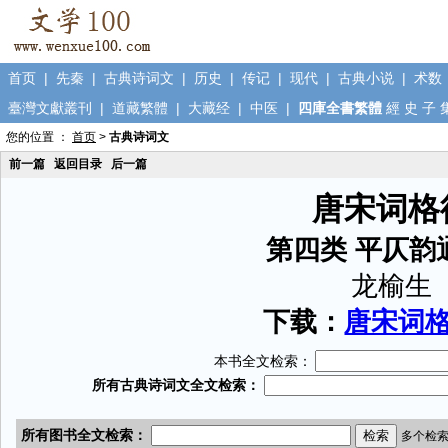
首页
|
先秦
|
古典诗词文
|
历史
|
传记
|
现代
|
古典小说
|
术数
臺灣文獻叢刊
|
道藏繁體
|
大藏经
|
中医
|
四庫全書繁體
經
史
子
您的位置 ：
首页
>
古典诗词文
前一篇
返回目录
后一篇
唐宋词格
第四类 平仄韵
龙榆生
下载：
唐宋词格律
本书全文检索：