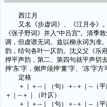
西江月
又名《步虚词》、《江月令》。
《张子野词》并入“中吕宫”。清季
调，但虚谱无词。兹以柳永词为准
韵，结句各叶一仄韵。沈义父《乐府
押平声韵，第二、第四句就平声切
押‘东’字，侧声须押‘董’字、‘冻’字方
定格
＋｜＋--｜（句）＋-＋｜--（平
＋｜--＋｜（叶仄）
＋｜＋--｜（句）＋-＋｜--（平