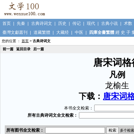
首页
|
先秦
|
古典诗词文
|
历史
|
传记
|
现代
|
古典小说
|
术数
臺灣文獻叢刊
|
道藏繁體
|
大藏经
|
中医
|
四庫全書繁體
經
史
子
您的位置 ：
首页
>
古典诗词文
前一篇
返回目录
后一篇
唐宋词格
凡例
龙榆生
下载：
唐宋词格律
本书全文检索：