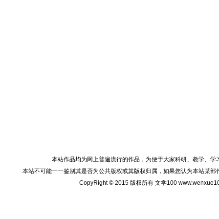
本站作品均为网上普遍流行的作品，为便于大家科研、教学、学
本站不可能一一鉴别其是否为公共版权或其版权归属，如果您认为本站某部
CopyRight © 2015 版权所有 文学100 www.wenxu