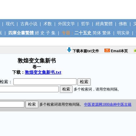
|
现代
|
古典小说
|
术数
|
外国文学
|
哲学
|
經典繁體
|
佛教
|
医
|
四庫全書繁體
經
史
子
集
|
专题：
二十五史
简体
繁体
|
明实录
|
下载本篇txt文件
Email本页
敦煌变文集新书
卷一
下载：
敦煌变文集新书.txt
检索：
，