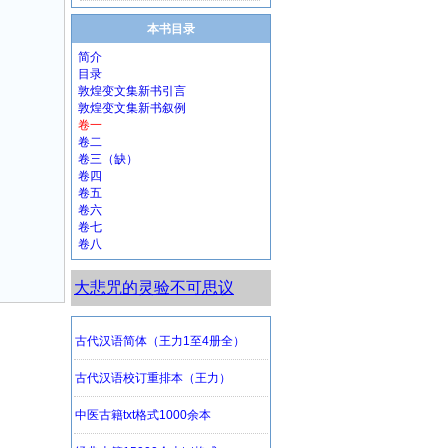
本书目录
简介
目录
敦煌变文集新书引言
敦煌变文集新书叙例
卷一
卷二
卷三（缺）
卷四
卷五
卷六
卷七
卷八
大悲咒的灵验不可思议