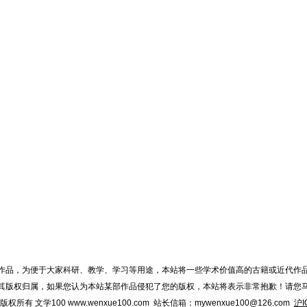
作品，为便于大家科研、教学、学习等用途，本站将一些学术价值高的古籍或近代作
其版权归属，如果您认为本站某部作品侵犯了您的版权，本站将表示非常抱歉！请您
015 版权所有 文学100 www.wenxue100.com 站长信箱：mywenxue100@126.com
沪I