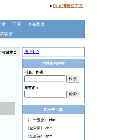
●
轉換到繁體中文
文章
|
工具
|
遼海叢書
清实录
用户中心
收藏本页
本站图书检索
电子书下载
《二十五史》.chm
《全宋词》.chm
《全唐诗》.chm