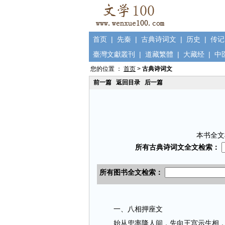
首页
|
先秦
|
古典诗词文
|
历史
|
传记
臺灣文獻叢刊
|
道藏繁體
|
大藏经
|
中
您的位置 ：
首页
>
古典诗词文
前一篇
返回目录
后一篇
本书全文
一、八相押座文
始从兜率降人间，先向王宫示生相