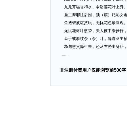
九龙齐嗢香和水，争浴莲花叶上身
圣主摩耶往后园，频（嫔）妃彩女走
鱼透碧波堪赏玩，无忧花色最宜观
无忧花树叶敷荣，夫人彼中缓步行
举手或攀枝余（余）叶，释迦圣主袖
释迦慈父降生来，还从右胁出身胎
......
非注册付费用户仅能浏览前500字