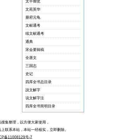
太平御览
文苑英华
册府元龟
文献通考
续文献通考
通典
宋会要辑稿
全唐文
三国志
史记
四库全书总目录
說文解字
说文解字注
四库全书简明目录
品搜集整理，以方便大家使用，
马上联系本站，本站一经核实，立即删除。
CP备11008129号-7