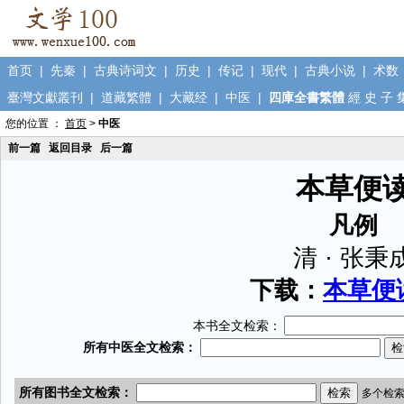
首页
|
先秦
|
古典诗词文
|
历史
|
传记
|
现代
|
古典小说
|
术数
臺灣文獻叢刊
|
道藏繁體
|
大藏经
|
中医
|
四庫全書繁體
經
史
子
您的位置 ：
首页
>
中医
前一篇
返回目录
后一篇
本草便
凡例
清 · 张秉
下载：
本草便读
本书全文检索：