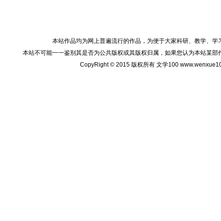
本站作品均为网上普遍流行的作品，为便于大家科研、教学、学
本站不可能一一鉴别其是否为公共版权或其版权归属，如果您认为本站某部
CopyRight © 2015 版权所有 文学100 www.wenxu