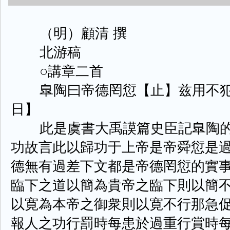
（明）顧清 撰
北游稿
○講章二首
臯陶曰帝德罔愆【止】兹用不犯
日】
此是虞書大禹謨篇史臣記臯陶的
功故言此以歸功于上帝是帝舜愆是
德無有過差下文都是帝德罔愆的實
臨下之道以簡為貴帝之臨下則以簡
以寛為本帝之御衆則以寛不行那急
報人之功行罰時每患於過重行賞時