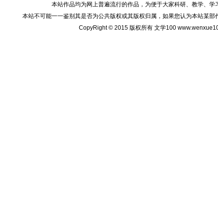
本站作品均为网上普遍流行的作品，为便于大家科研、教学、学
本站不可能一一鉴别其是否为公共版权或其版权归属，如果您认为本站某部
CopyRight © 2015 版权所有 文学100 www.wenxu