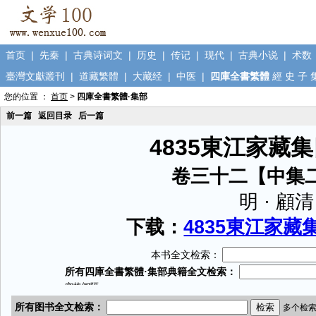
首页
|
先秦
|
古典诗词文
|
历史
|
传记
|
现代
|
古典小说
|
术数
臺灣文獻叢刊
|
道藏繁體
|
大藏经
|
中医
|
四庫全書繁體
經
史
子
您的位置 ：
首页
>
四庫全書繁體·集部
前一篇
返回目录
后一篇
4835東江家藏
卷三十二【中集
明 · 顧清
下载：
4835東江家藏集
本书全文检索：