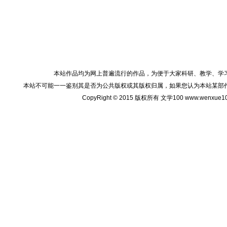
本站作品均为网上普遍流行的作品，为便于大家科研、教学、学
本站不可能一一鉴别其是否为公共版权或其版权归属，如果您认为本站某部
CopyRight © 2015 版权所有 文学100 www.wenxu