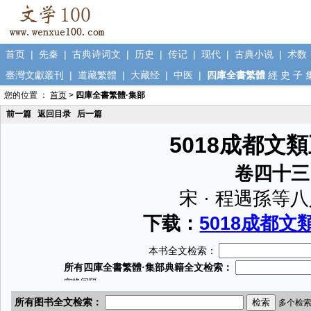
首页
|
先秦
|
古典诗词文
|
历史
|
传记
|
现代
|
古典小说
|
术数
臺灣文獻叢刊
|
道藏繁體
|
大藏经
|
中医
|
四庫全書繁體
經
史
子
您的位置 ：
首页
>
四庫全書繁體·集部
前一篇
返回目录
后一篇
5018成都文
卷四十三
宋 · 程遇孫等
下载：
5018成都文類
本书全文检索：