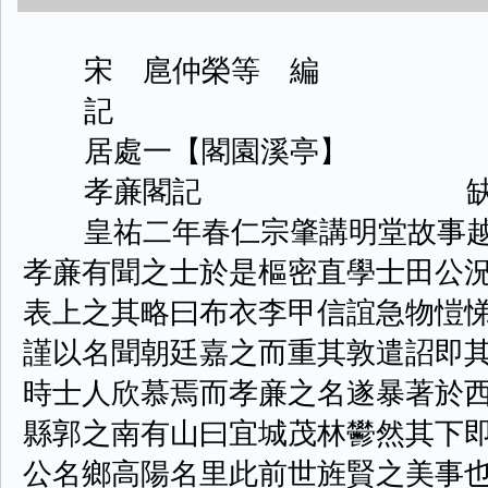
宋 扈仲榮等 編
記
居處一【閣園溪亭】
孝亷閣記 缺
皇祐二年春仁宗肇講明堂故事越
孝亷有聞之士於是樞密直學士田公
表上之其略曰布衣李甲信誼急物愷
謹以名聞朝廷嘉之而重其敦遣詔即
時士人欣慕焉而孝亷之名遂暴著於
縣郭之南有山曰宜城茂林鬰然其下
公名鄉高陽名里此前世旌賢之美事