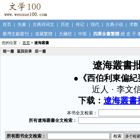
首页
|
先秦
|
古典诗词文
|
历史
|
传记
|
现代
|
古典小说
|
术数
臺灣文獻叢刊
|
道藏繁體
|
大藏经
|
中医
|
四庫全書繁體
經
史
子
您的位置 ：
首页
>
遼海叢書
前一篇
返回目录
后一篇
遼海叢書
●《西伯利東偏紀
近人 · 李文
下载：
遼海叢書批
本书全文检索：