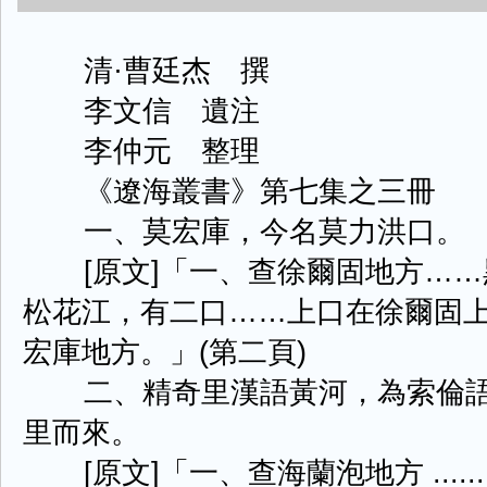
清·曹廷杰 撰
李文信 遺注
李仲元 整理
《遼海叢書》第七集之三冊
一、莫宏庫，今名莫力洪口。
[原文]「一、查徐爾固地方……
松花江，有二口……上口在徐爾固
宏庫地方。」(第二頁)
二、精奇里漢語黃河，為索倫語
里而來。
[原文]「一、查海蘭泡地方 ......