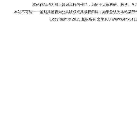
本站作品均为网上普遍流行的作品，为便于大家科研、教学、学
本站不可能一一鉴别其是否为公共版权或其版权归属，如果您认为本站某部
CopyRight © 2015 版权所有 文学100 www.wenxu