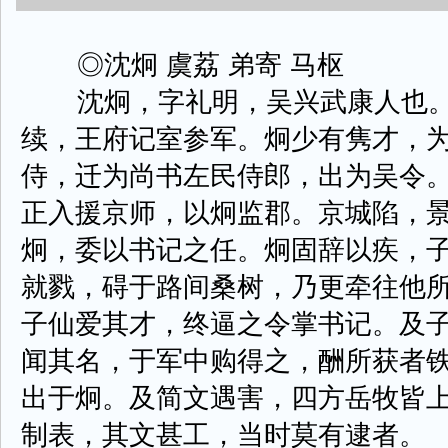
◎沈炯 虞荔 弟寄 马枢
沈炯，字礼明，吴兴武康人也。
续，王府记室参军。炯少有隽才，
侍，迁为尚书左民侍郎，出为吴令
正入援京师，以炯监郡。京城陷，
炯，委以书记之任。炯固辞以疾，
就戮，碍于路间桑树，乃更牵往他
子仙爱其才，终逼之令掌书记。及
闻其名，于军中购得之，酬所获者
出于炯。及简文遇害，四方岳牧皆
制表，其文甚工，当时莫有逮者。