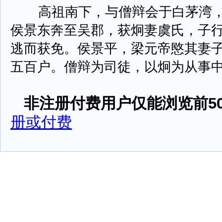
高祖南下，与僧辩会于白茅湾，
侯景东奔至吴郡，获炯妻虞氏，子
逃而获免。侯景平，梁元帝愍其妻
五百户。僧辩为司徒，以炯为从事中郎。梁
非注册付费用户仅能浏览前50
册或付费