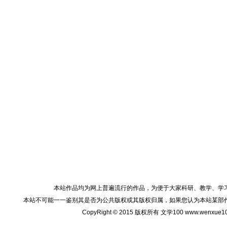
本站作品均为网上普遍流行的作品，为便于大家科研、教学、学
本站不可能一一鉴别其是否为公共版权或其版权归属，如果您认为本站某部
CopyRight © 2015 版权所有 文学100 www.wenxu