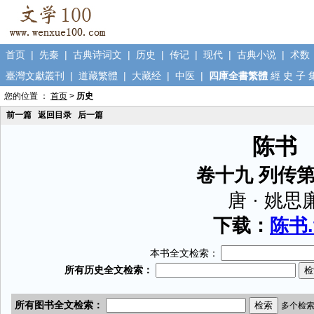
首页
|
先秦
|
古典诗词文
|
历史
|
传记
|
现代
|
古典小说
|
术数
臺灣文獻叢刊
|
道藏繁體
|
大藏经
|
中医
|
四庫全書繁體
經
史
子
您的位置 ：
首页
>
历史
前一篇
返回目录
后一篇
陈书
卷十九 列传
唐 · 姚思
下载：
陈书.
本书全文检索：