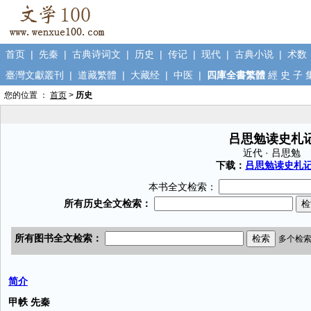
首页
|
先秦
|
古典诗词文
|
历史
|
传记
|
现代
|
古典小说
|
术数
臺灣文獻叢刊
|
道藏繁體
|
大藏经
|
中医
|
四庫全書繁體
經
史
子
您的位置 ：
首页
>
历史
吕思勉读史札
近代 · 吕思勉
下载：
吕思勉读史札记.
本书全文检索：
简介
甲帙 先秦