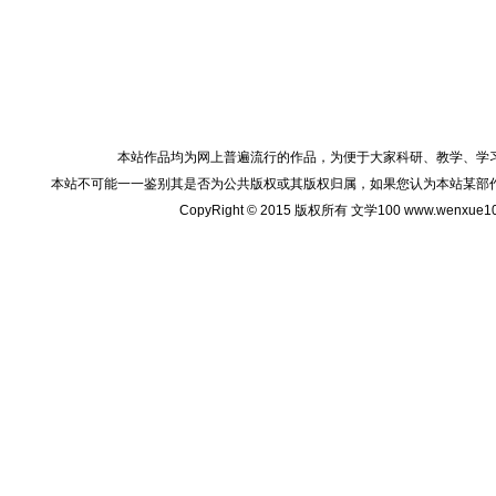
本站作品均为网上普遍流行的作品，为便于大家科研、教学、学
本站不可能一一鉴别其是否为公共版权或其版权归属，如果您认为本站某部
CopyRight © 2015 版权所有 文学100 www.wenxu