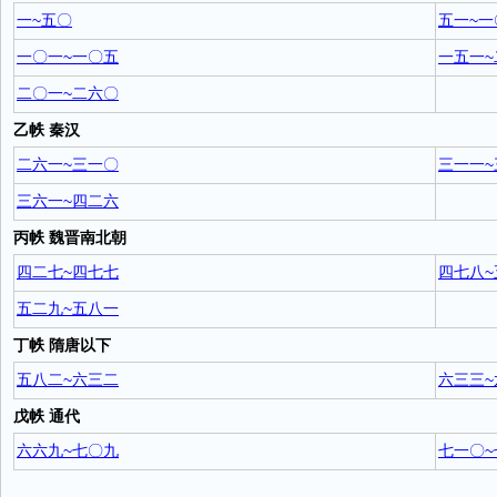
一~五〇
五一~一
一〇一~一〇五
一五一~
二〇一~二六〇
乙帙 秦汉
二六一~三一〇
三一一~
三六一~四二六
丙帙 魏晋南北朝
四二七~四七七
四七八~
五二九~五八一
丁帙 隋唐以下
五八二~六三二
六三三~
戊帙 通代
六六九~七〇九
七一〇~