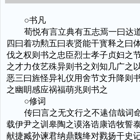
○书凡
荀悦有言立典有五志焉一曰达道
四曰着功勲五曰表贤能干寳释之曰
伐之权则书之忠臣烈士孝子贞妇之
之才力伎艺殊异则书之刘知几广之
恶三曰旌怪异礼仪用舍节文升降则
之幽眀感应祸福萌兆则书之
○修词
传曰言之无文行之不逺信哉词命
载伊尹之训皋陶之谟洛诰康诰牧誓
献捷臧孙谏君纳鼎魏绛对戮扬干史