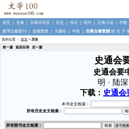
首页
|
先秦
|
古典诗词文
|
历史
|
传记
|
现代
|
古典小说
|
术数
臺灣文獻叢刊
|
道藏繁體
|
大藏经
|
中医
|
四庫全書繁體
經
史
子
您的位置 ：
首页
>
历史
前一篇
返回目录
后一篇
史通会
史通会要
明 · 陆深
下载：
史通会要
本书全文检索：