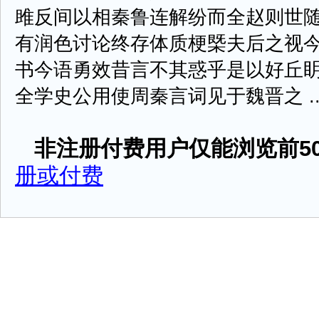
雎反间以相秦鲁连解纷而全赵则世
有润色讨论终存体质梗槩夫后之视
书今语勇效昔言不其惑乎是以好丘
全学史公用使周秦言词见于魏晋之 ....
非注册付费用户仅能浏览前50
册或付费