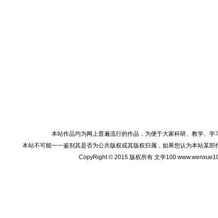
本站作品均为网上普遍流行的作品，为便于大家科研、教学、学
本站不可能一一鉴别其是否为公共版权或其版权归属，如果您认为本站某部
CopyRight © 2015 版权所有 文学100 www.wenxu