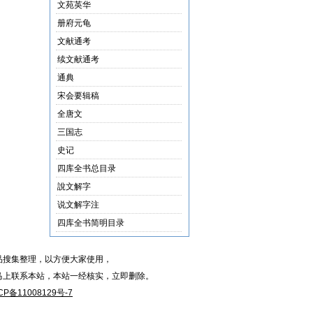
文苑英华
册府元龟
文献通考
续文献通考
通典
宋会要辑稿
全唐文
三国志
史记
四库全书总目录
說文解字
说文解字注
四库全书简明目录
品搜集整理，以方便大家使用，
马上联系本站，本站一经核实，立即删除。
CP备11008129号-7