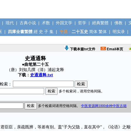
|
现代
|
古典小说
|
术数
|
外国文学
|
哲学
|
經典繁體
|
佛教
|
医
|
四庫全書繁體
經
史
子
集
|
专题：
二十五史
简体
繁体
|
明实录
|
下载本篇txt文件
Email本页
史通通释
●曲笔第二十五
（唐）刘知几撰（清）浦起龙释
下载：
史通通释.txt
检索：
臣臣，亲疏既辨，等差有别。盖"子为父隐，直在其中"，《论语》之顺