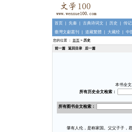
首页
|
先秦
|
古典诗词文
|
历史
|
传记
臺灣文獻叢刊
|
道藏繁體
|
大藏经
|
中
您的位置 ：
首页
>
历史
前一篇
返回目录
后一篇
本书全文
肇有人伦，是称家国。父父子子，君君