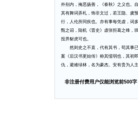
外别内，掩恶扬善，《春秋》之义也。
其有舞词弄札，饰非文过，若王隐、虞
行，人伦所同疾也。亦有事每凭虚，词
甄之诏，陆机《晋史》虚张拒葛之锋，
投畀豺虎可也。
然则史之不直，代有其书，苟其事已彰
案《后汉书更始传》称其懦弱也，其初
仇，避难绿林，名为豪杰。安有贵为人主，而
非注册付费用户仅能浏览前500字