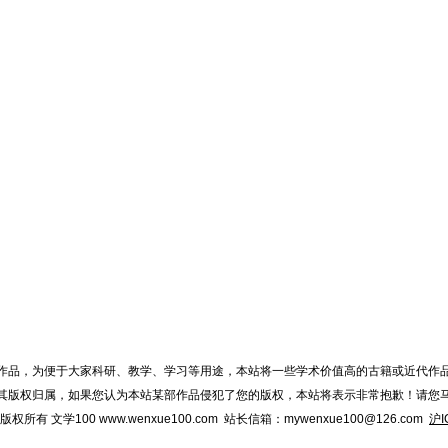
作品，为便于大家科研、教学、学习等用途，本站将一些学术价值高的古籍或近代作
其版权归属，如果您认为本站某部作品侵犯了您的版权，本站将表示非常抱歉！请您
015 版权所有 文学100 www.wenxue100.com 站长信箱：mywenxue100@126.com
沪I