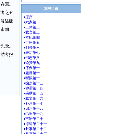
教存焉。
本书目录
作者之丑
●原序
》滥述贬
●六家第一
●二体第二
诸市朝，
●载言第三
●本纪第四
●世家第五
标先觉。
●列传第六
●表历第七
能结客报
●书志第八
●论赞第九
●序例第十
●题目第十一
●断限第十二
●编次第十三
●称谓第十四
●采撰第十五
●载文第十六
●补注第十七
●因习第十八
●邑里第十九
●言语第二十
●浮词第二十一
●叙事第二十二