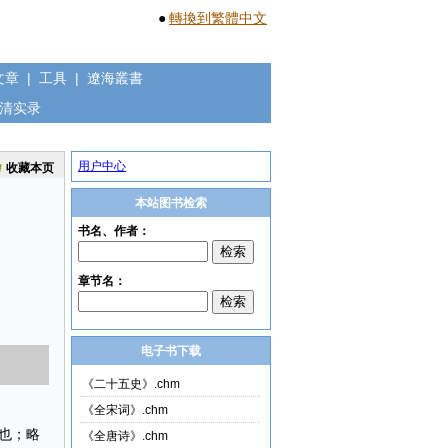
●
轉換到繁體中文
文章
|
工具
|
遼海叢書
清实录
用户中心
收藏本页
本站图书检索
电子书下载
《二十五史》.chm
《全宋词》.chm
也；略
《全唐诗》.chm