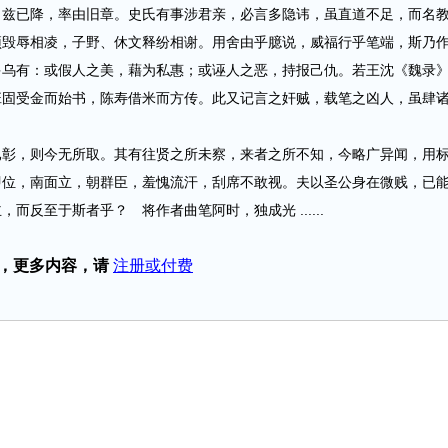
自兹已降，率由旧章。史氏有事涉君亲，必言多隐讳，虽直道不足，而名
预毁辱相凌，子野、休文释纷相谢。用舍由乎臆说，威福行乎笔端，斯乃
多乌有：或假人之美，藉为私惠；或诬人之恶，持报己仇。若王沈《魏录
班固受金而始书，陈寿借米而方传。此又记言之奸贼，载笔之凶人，虽肆
，则今无所取。其有往贤之所未察，来者之所不知，今略广异闻，用
即位，南面立，朝群臣，羞愧流汗，刮席不敢视。夫以圣公身在微贱，已
反至于斯者乎？ 将作者曲笔阿时，独成光 ......
，更多内容，请
注册或付费