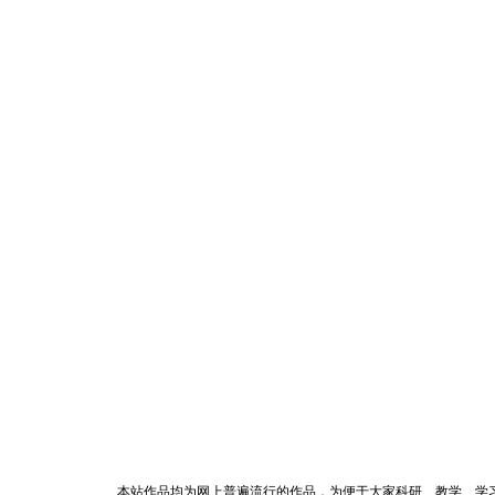
本站作品均为网上普遍流行的作品，为便于大家科研、教学、学