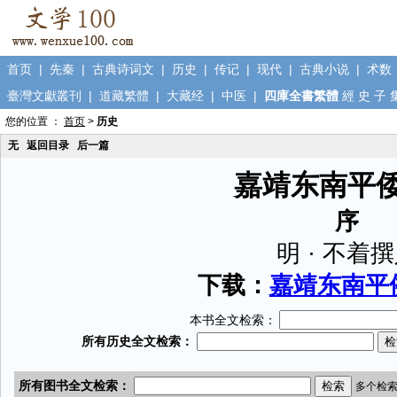
首页
|
先秦
|
古典诗词文
|
历史
|
传记
|
现代
|
古典小说
|
术数
臺灣文獻叢刊
|
道藏繁體
|
大藏经
|
中医
|
四庫全書繁體
經
史
子
您的位置 ：
首页
>
历史
无
返回目录
后一篇
嘉靖东南平
序
明 · 不着
下载：
嘉靖东南平倭
本书全文检索：