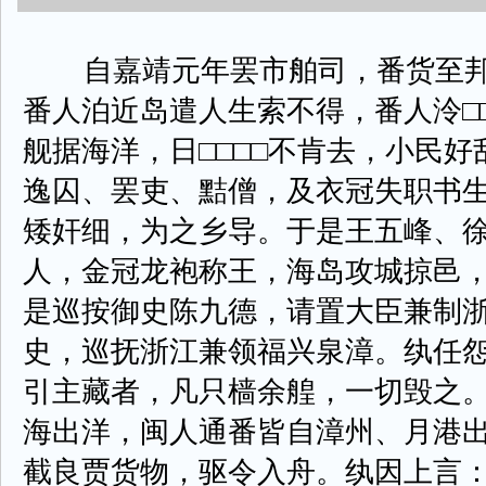
自嘉靖元年罢市舶司，番货至邦时□
番人泊近岛遣人生索不得，番人泠□
舰据海洋，日□□□□不肯去，小民
逸囚、罢吏、黠僧，及衣冠失职书
矮奸细，为之乡导。于是王五峰、
人，金冠龙袍称王，海岛攻城掠邑
是巡按御史陈九德，请置大臣兼制
史，巡抚浙江兼领福兴泉漳。纨任
引主藏者，凡只樯余艎，一切毁之
海出洋，闽人通番皆自漳州、月港
截良贾货物，驱令入舟。纨因上言