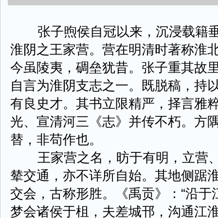
张子煦侯自冠以来，沉浸载籍垂
淮阴之王家营。营在明清时著称淮
今虽陵夷，碉垒犹昔。张子重其故
自言为淮阴支志之一。既脱稿，持
有良史才。其书立限精严，择言雅
光、宣清河三《志》并传不朽。方
替，非苟作也。
王家营之名，昉于有明，立营、
辇交通，亦不详所自始。其地侧踞
交会，古称形胜。《禹贡》：“沿于
梦会诸侯于柤，夫差城邗，沟通江