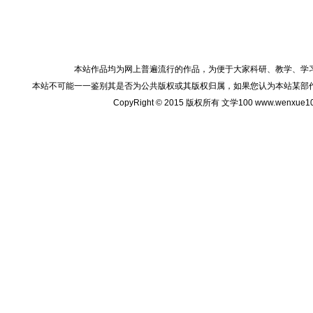
本站作品均为网上普遍流行的作品，为便于大家科研、教学、学
本站不可能一一鉴别其是否为公共版权或其版权归属，如果您认为本站某部
CopyRight © 2015 版权所有 文学100 www.wenxu