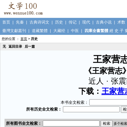
首页
|
先秦
|
古典诗词文
|
历史
|
传记
|
现代
|
古典小说
|
术数
臺灣文獻叢刊
|
道藏繁體
|
大藏经
|
中医
|
四庫全書繁體
經
史
子
您的位置 ：
首页
>
历史
无
返回目录
后一篇
王家营
《王家营志
近人 · 张
下载：
王家营志
本书全文检索：