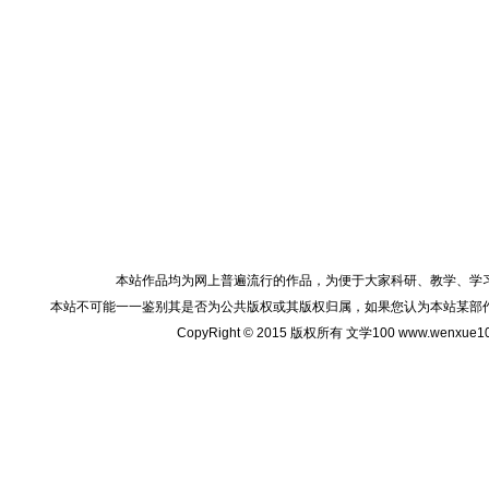
本站作品均为网上普遍流行的作品，为便于大家科研、教学、学
本站不可能一一鉴别其是否为公共版权或其版权归属，如果您认为本站某部
CopyRight © 2015 版权所有 文学100 www.wenxu