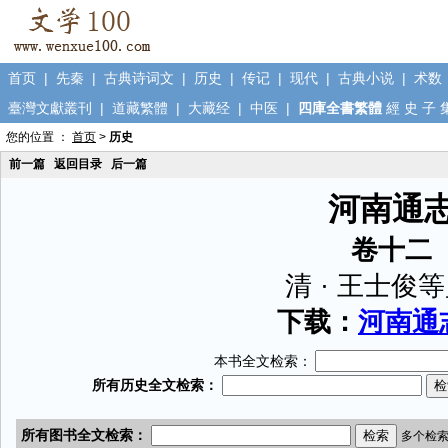
首页
|
先秦
|
古典诗词文
|
历史
|
传记
|
现代
|
古典小说
|
术数
臺灣文獻叢刊
|
道藏繁體
|
大藏经
|
中医
|
四庫全書繁體
經
史
子
您的位置 ：
首页
>
历史
前一篇
返回目录
后一篇
河南通
卷十二
清 · 王士俊
下载：
河南通志
本书全文检索：