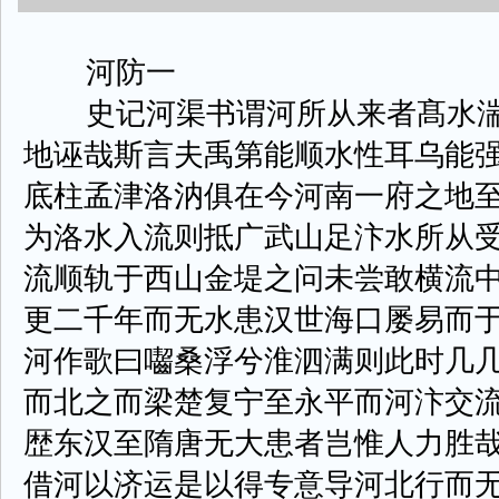
河防一
史记河渠书谓河所从来者髙水湍
地诬哉斯言夫禹第能顺水性耳乌能
底柱孟津洛汭俱在今河南一府之地
为洛水入流则抵广武山足汴水所从
流顺轨于西山金堤之问未尝敢横流
更二千年而无水患汉世海口屡易而
河作歌曰囓桑浮兮淮泗满则此时几
而北之而梁楚复宁至永平而河汴交
歴东汉至隋唐无大患者岂惟人力胜
借河以济运是以得专意导河北行而