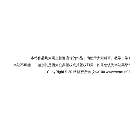
本站作品均为网上普遍流行的作品，为便于大家科研、教学、学
本站不可能一一鉴别其是否为公共版权或其版权归属，如果您认为本站某部
CopyRight © 2015 版权所有 文学100 www.wenxu