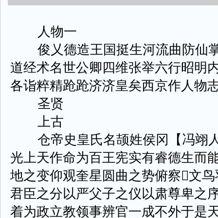
人物一
俊乂德造王国挺生河流曲防仙掌
道经术名世公卿四维张举六行昭明
各诣粹精跄跄济济皇矣西京作人物
圣贤
上古
仓帝史皇氏名颉姓侯冈【冯翊人
光上天作命为百王宪实有睿德生而
地之变仰观奎星圆曲之势俯察文鸟
君臣之分以严父子之仪以肃尊卑之
着为政立教领事辨官一成不外于是