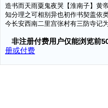
造书而天雨粟鬼夜哭【淮南子】黄帝
知分理之可相别异也初作书契盖依
今长安西南二里宫张村有三防寺记为 ...
非注册付费用户仅能浏览前50
册或付费