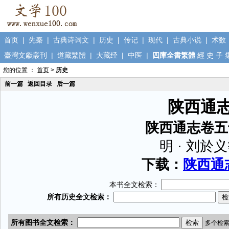
首页
|
先秦
|
古典诗词文
|
历史
|
传记
|
现代
|
古典小说
|
术数
臺灣文獻叢刊
|
道藏繁體
|
大藏经
|
中医
|
四庫全書繁體
經
史
子
您的位置 ：
首页
>
历史
前一篇
返回目录
后一篇
陕西通
陕西通志卷五
明 · 刘於
下载：
陕西通志
本书全文检索：