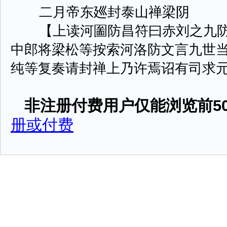
二月帝东廵封泰山禅梁阴
【上读河圗防昌符曰赤刘之九防
中郎将梁松等按索河洛防文言九世
纯等复奏请封禅上乃许焉诏有司求元封故
非注册付费用户仅能浏览前50
册或付费