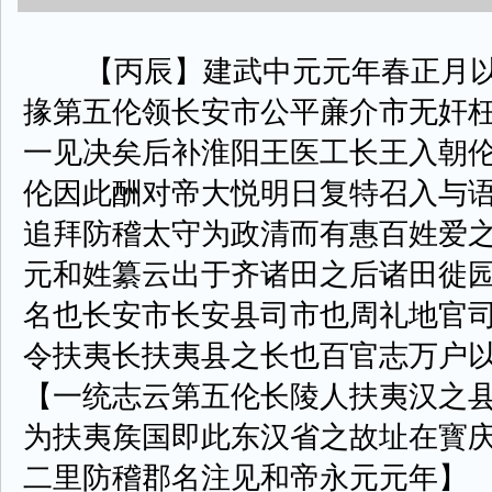
【丙辰】建武中元元年春正月以
掾第五伦领长安市公平亷介市无奸
一见决矣后补淮阳王医工长王入朝
伦因此酬对帝大悦明日复特召入与
追拜防稽太守为政清而有惠百姓爱
元和姓纂云出于齐诸田之后诸田徙
名也长安市长安县司市也周礼地官
令扶夷长扶夷县之长也百官志万户
【一统志云第五伦长陵人扶夷汉之
为扶夷矦国即此东汉省之故址在寳
二里防稽郡名注见和帝永元元年】