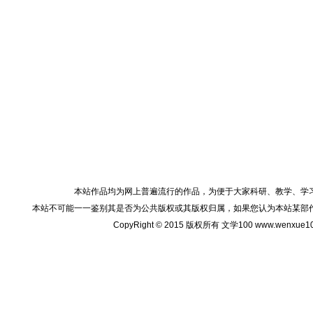
本站作品均为网上普遍流行的作品，为便于大家科研、教学、学
本站不可能一一鉴别其是否为公共版权或其版权归属，如果您认为本站某部
CopyRight © 2015 版权所有 文学100 www.wenxu