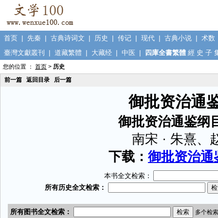
首页
|
先秦
|
古典诗词文
|
历史
|
传记
|
现代
|
古典小说
|
术数
臺灣文獻叢刊
|
道藏繁體
|
大藏经
|
中医
|
四庫全書繁體
經
史
子
您的位置 ：
首页
>
历史
前一篇
返回目录
后一篇
御批资治通
御批资治通鉴纲
南宋 · 朱熹、
下载：
御批资治通鉴
本书全文检索：