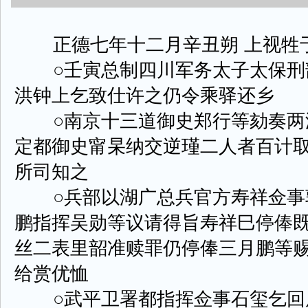
正德七年十二月辛丑朔 上视牲
○壬寅总制四川军务太子太保刑
洪钟上乞致仕许之仍令乘驿还乡
○南京十三道御史郑行等劾奏两
定都御史甯杲纳交逆瑾二人者百计
所司知之
○兵部以湖广总兵官方寿祥佥事
鹏指挥吴勋等议请得旨寿祥巳停俸
丝二表里韶准赎罪仍停俸三月鹏等
给赏优恤
○武平卫署都指挥佥事石玺乞回