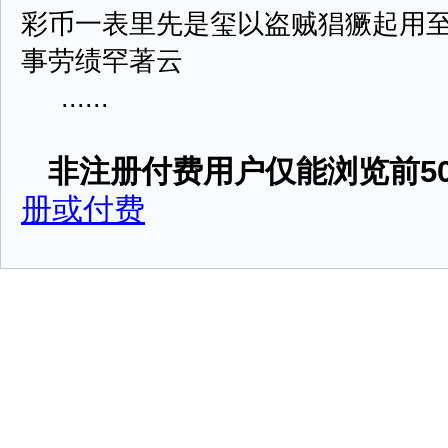
彩币一表里先是玺以盗贼猖獗起用
事劳绩罕著云
......
非注册付费用户仅能浏览前50
册或付费