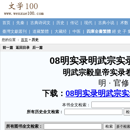
首页
|
先秦
|
古典诗词文
|
历史
|
传记
|
现代
|
古典小说
|
术数
臺灣文獻叢刊
|
道藏繁體
|
大藏经
|
中医
|
四庫全書繁體
經
史
子
您的位置 ：
首页
>
历史
前一篇
返回目录
后一篇
08明实录明武宗实录
明武宗毅皇帝实录
明 · 官修
下载：
08明实录明武宗实录
本书全文检索：