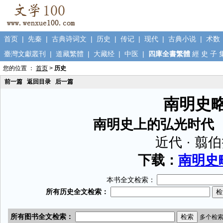
首页
|
先秦
|
古典诗词文
|
历史
|
传记
|
现代
|
古典小说
|
术数
臺灣文獻叢刊
|
道藏繁體
|
大藏经
|
中医
|
四庫全書繁體
經
史
子
您的位置 ：
首页
>
历史
前一篇
返回目录
后一篇
南明史
南明史上的弘光时代 
近代 · 翦
下载：
南明史略
本书全文检索：