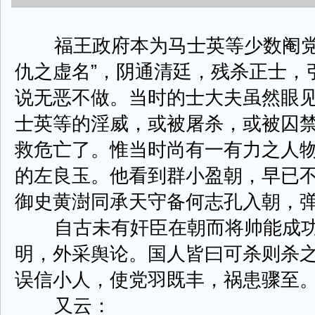
福王政府本为马士英等少数阉党余
仇之虚名”，阴通清廷，残杀正士，
说无恶不做。当时的士大夫虽然眼
士英等的淫威，或被屠杀，或被囚
救危亡了。惟当时尚有一有力之人
的左良玉。他看到群小盈朝，早已
御史黄澍同承天守备何志孔入朝，
自古未有奸臣在朝而将帅能成功
明，外采舆论。国人皆曰可杀则杀
误信小人，使党羽既丰，祸患骤至
又云：