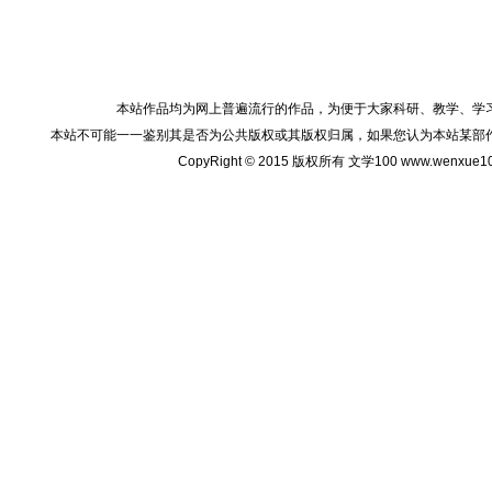
本站作品均为网上普遍流行的作品，为便于大家科研、教学、学
本站不可能一一鉴别其是否为公共版权或其版权归属，如果您认为本站某部
CopyRight © 2015 版权所有 文学100 www.wenxu