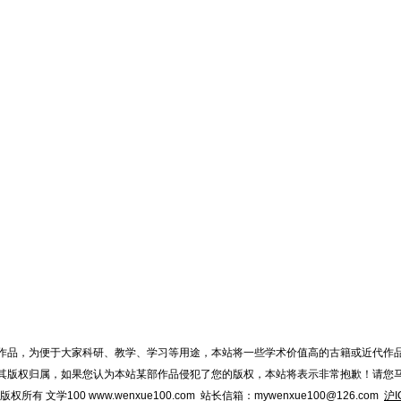
作品，为便于大家科研、教学、学习等用途，本站将一些学术价值高的古籍或近代作
其版权归属，如果您认为本站某部作品侵犯了您的版权，本站将表示非常抱歉！请您
015 版权所有 文学100 www.wenxue100.com 站长信箱：mywenxue100@126.com
沪I