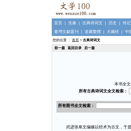
首页
|
先秦
|
古典诗词文
|
历史
|
传记
臺灣文獻叢刊
|
道藏繁體
|
大藏经
|
中
您的位置 ：
首页
>
古典诗词文
前一篇
返回目录
后一篇
本书全文
武进张皋文编修以经术为古文，于是求