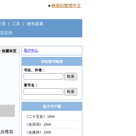
●
轉換到繁體中文
文章
|
工具
|
遼海叢書
清实录
用户中心
收藏本页
本站图书检索
电子书下载
《二十五史》.chm
《全宋词》.chm
以自尊其
《全唐诗》.chm