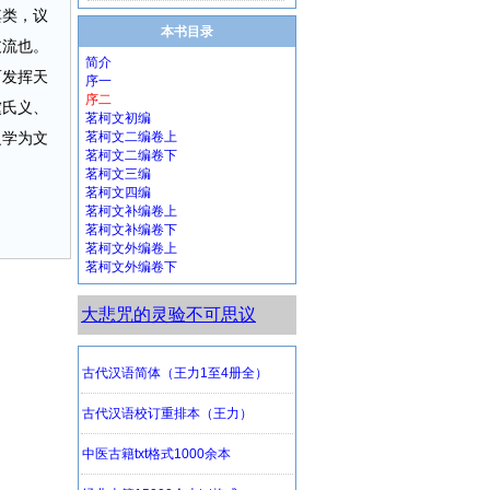
其类，议
本书目录
支流也。
简介
而发挥天
序一
序二
虞氏义、
茗柯文初编
之学为文
茗柯文二编卷上
茗柯文二编卷下
茗柯文三编
茗柯文四编
茗柯文补编卷上
茗柯文补编卷下
茗柯文外编卷上
茗柯文外编卷下
大悲咒的灵验不可思议