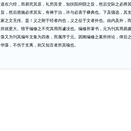
之道在六经，而易究其原，礼穷其变，知扶阳抑阴之旨，然后交际之必辨
之旨，然后措施必求其实，有裨于治，许与必衷于彝典也。下及骚选，其
二家之文无传。盖！义之附于经者内也，义之征于文者外也。由内及外，
其所就更大。惜乎编修之不究其用而遽没也。编修所著书，元为刊其周易
云藻又为刊其编年文集为四卷，而属序于元。因阐编修之素所持论，俾后
于华藻，不伤于支离，则又知言者所其喩也。