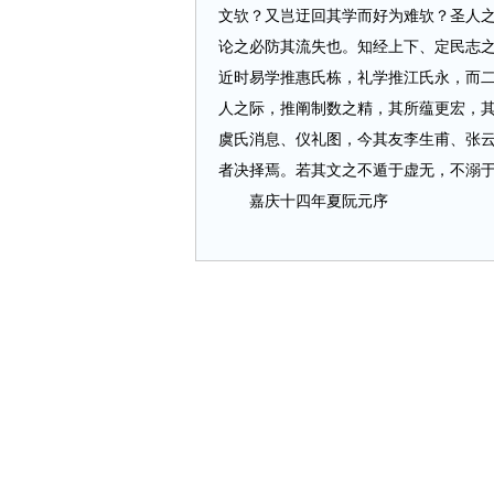
文欤？又岂迂回其学而好为难欤？圣人
论之必防其流失也。知经上下、定民志
近时易学推惠氏栋，礼学推江氏永，而
人之际，推阐制数之精，其所蕴更宏，
虞氏消息、仪礼图，今其友李生甫、张
者决择焉。若其文之不遁于虚无，不溺
嘉庆十四年夏阮元序