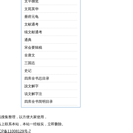
太平御览
文苑英华
册府元龟
文献通考
续文献通考
通典
宋会要辑稿
全唐文
三国志
史记
四库全书总目录
說文解字
说文解字注
四库全书简明目录
品搜集整理，以方便大家使用，
马上联系本站，本站一经核实，立即删除。
CP备11008129号-7