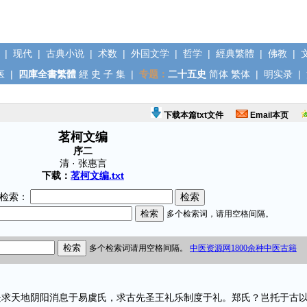
|
现代
|
古典小说
|
术数
|
外国文学
|
哲学
|
經典繁體
|
佛教
|
医
|
四庫全書繁體
經
史
子
集
|
专题：
二十五史
简体
繁体
|
明实录
|
下载本篇txt文件
Email本页
茗柯文编
序二
清 · 张惠言
下载：
茗柯文编.txt
检索：
天地阴阳消息于易虞氏，求古先圣王礼乐制度于礼。郑氏？岂托于古