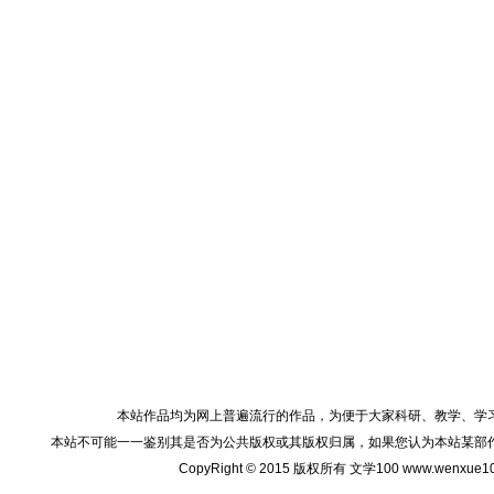
本站作品均为网上普遍流行的作品，为便于大家科研、教学、学
本站不可能一一鉴别其是否为公共版权或其版权归属，如果您认为本站某部
CopyRight © 2015 版权所有 文学100 www.wenxu