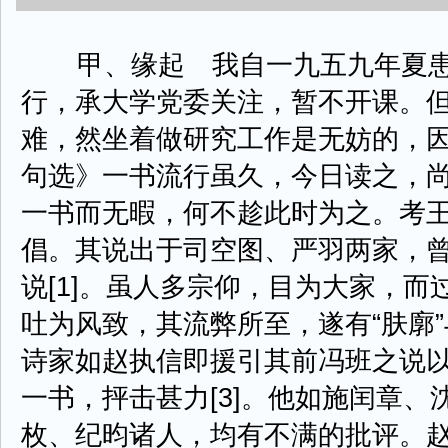
甲、缘起 我自一九五九年夏患
行，承大学党委关注，暂不开课。
难，然坐着做研究工作是无妨的，
句选》一书流行虽久，今日读之，
一书而无暇，何不趁此时为之。考
倡。其说出于司空图、严羽两家，
说[1]。虽人多宗仰，目为大家，
吐为风致，其流弊所至，遂有“肤廓”与
诗家如赵执信即援引其前冯班之说
一书，抨击甚力[3]。他如施闰章
枚、纪昀诸人，均有不满的批评。