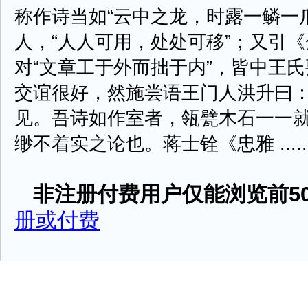
称作诗当如“云中之龙，时露一鳞一
人，“人人可用，处处可移”；又引
对“文章工于外而拙于内”，皆中王氏
交谊很好，然施尝语王门人洪升曰：
见。吾诗如作室者，瓴甓木石一一就
缈不着实之论也。蒋士铨《忠雅 .....
非注册付费用户仅能浏览前50
册或付费