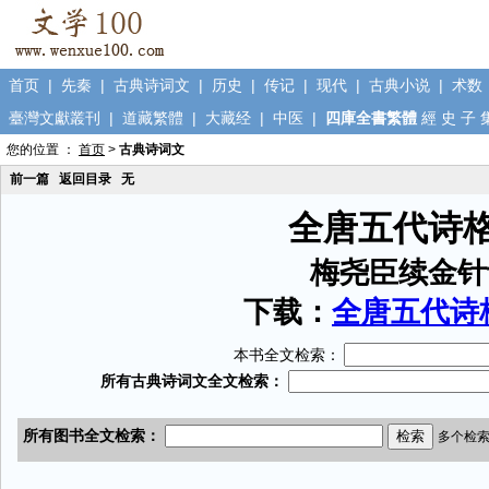
首页
|
先秦
|
古典诗词文
|
历史
|
传记
|
现代
|
古典小说
|
术数
臺灣文獻叢刊
|
道藏繁體
|
大藏经
|
中医
|
四庫全書繁體
經
史
子
您的位置 ：
首页
>
古典诗词文
前一篇
返回目录
无
全唐五代诗
梅尧臣续金针
下载：
全唐五代诗格
本书全文检索：