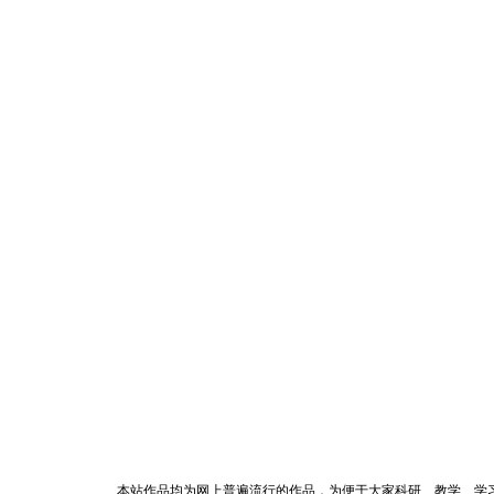
本站作品均为网上普遍流行的作品，为便于大家科研、教学、学