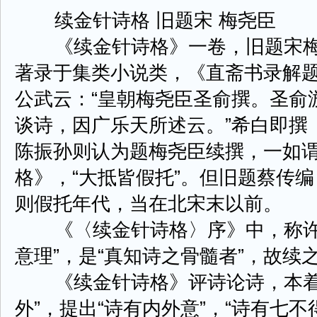
续金针诗格 旧题宋 梅尧臣
《续金针诗格》一卷，旧题宋梅
著录于集类小说类，《直斋书录解
公武云：“皇朝梅尧臣圣俞撰。圣俞
谈诗，因广乐天所述云。”希白即撰
陈振孙则认为题梅尧臣续撰，一如
格》，“大抵皆假托”。但旧题蔡传
则假托年代，当在北宋末以前。
《〈续金针诗格〉序》中，称许白
意理”，是“真知诗之骨髓者”，故续
《续金针诗格》评诗论诗，本着
外”，提出“诗有内外意”，“诗有七