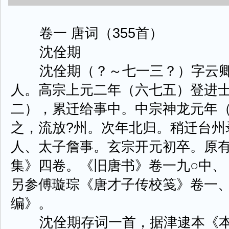
卷一 唐词（355首）
沈佺期
沈佺期（？～七一三？）字云卿
人。高宗上元二年（六七五）登进士
二），累迁给事中。中宗神龙元年（
之，流放?州。次年北归。稍迁台州
人、太子詹事。玄宗开元初卒。原
集》四卷。《旧唐书》卷一九○中、
另参傅璇琮《唐才子传校笺》卷一
编》。
沈佺期存词一首，据津逮本《本