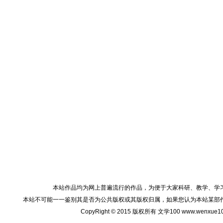
本站作品均为网上普遍流行的作品，为便于大家科研、教学、学
本站不可能一一鉴别其是否为公共版权或其版权归属，如果您认为本站某部
CopyRight © 2015 版权所有 文学100 www.wenxu