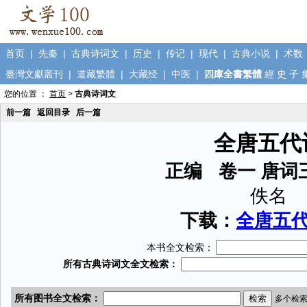
首页
|
先秦
|
古典诗词文
|
历史
|
传记
|
现代
|
古典小说
|
术数
臺灣文獻叢刊
|
道藏繁體
|
大藏经
|
中医
|
四庫全書繁體
經
史
子
您的位置 ：
首页
>
古典诗词文
前一篇
返回目录
后一篇
全唐五代
正编 卷一 唐词
佚名
下载：
全唐五代词
本书全文检索：