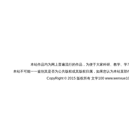
本站作品均为网上普遍流行的作品，为便于大家科研、教学、学
本站不可能一一鉴别其是否为公共版权或其版权归属，如果您认为本站某部
CopyRight © 2015 版权所有 文学100 www.wenxu