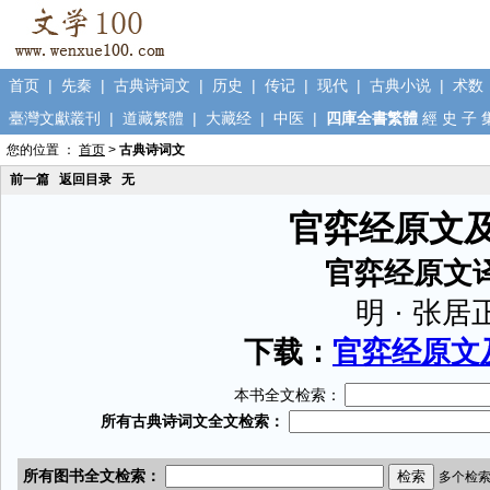
首页
|
先秦
|
古典诗词文
|
历史
|
传记
|
现代
|
古典小说
|
术数
臺灣文獻叢刊
|
道藏繁體
|
大藏经
|
中医
|
四庫全書繁體
經
史
子
您的位置 ：
首页
>
古典诗词文
前一篇
返回目录
无
官弈经原文
官弈经原文
明 · 张居
下载：
官弈经原文及
本书全文检索：