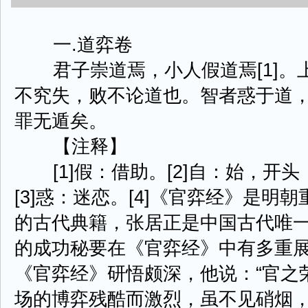
一.道弈卷
君子崇道焉，小人假道焉[1]。上
不究失，败不论道也。智者惑于道，
罪无遁矣。
【注释】
[1]假：借助。[2]自：始，开
[3]惑：迷恋。[4]《官弈经》是
的古代典籍，张居正是中国古代唯
的成功秘要在《官弈经》中有多重
《官弈经》研悟颇深，他说：“官之
场的博弈残酷而激烈，虽不见硝烟