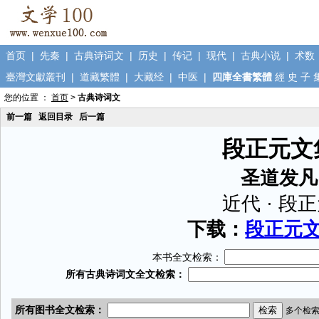
首页
|
先秦
|
古典诗词文
|
历史
|
传记
|
现代
|
古典小说
|
术数
臺灣文獻叢刊
|
道藏繁體
|
大藏经
|
中医
|
四庫全書繁體
經
史
子
您的位置 ：
首页
>
古典诗词文
前一篇
返回目录
后一篇
段正元文
圣道发凡
近代 · 段
下载：
段正元文集
本书全文检索：