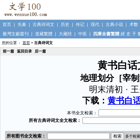
首页
|
先秦
|
古典诗词文
|
历史
|
传记
|
现代
|
古典小说
|
术数
臺灣文獻叢刊
|
道藏繁體
|
大藏经
|
中医
|
四庫全書繁體
經
史
子
您的位置 ：
首页
>
古典诗词文
前一篇
返回目录
后一篇
黄书白话
地理划分［宰制
明末清初 · 
下载：
黄书白话文
本书全文检索：