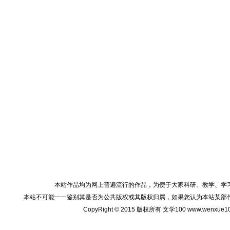
本站作品均为网上普遍流行的作品，为便于大家科研、教学、学
本站不可能一一鉴别其是否为公共版权或其版权归属，如果您认为本站某部
CopyRight © 2015 版权所有 文学100 www.wenxu