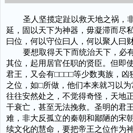
圣人坚揽定趾以救天地之祸，非
延，固以天下为神器，毋凝滞而尽私
曰位，何以守位曰人，何以聚人曰财
要想取得天下而统治天下，必有
其位，起用居官任职的贤臣。但即
君王，又会有□□□□等少数夷族，
之位，如□所做，他们本来就习以为
往往安然处之，不觉得奇怪，天地
干衰亡，甚至无法挽救。圣明的君
难，非大反孤立的秦朝和鄙陋的宋
续文化的慧命，要把帝王之位作为