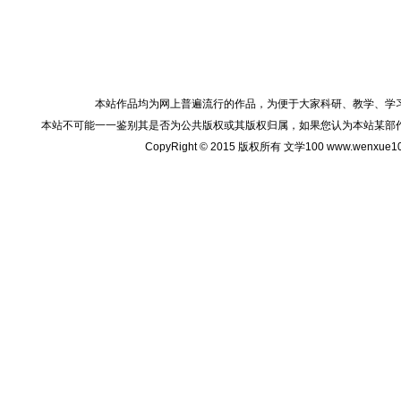
本站作品均为网上普遍流行的作品，为便于大家科研、教学、学
本站不可能一一鉴别其是否为公共版权或其版权归属，如果您认为本站某部
CopyRight © 2015 版权所有 文学100 www.wenxu