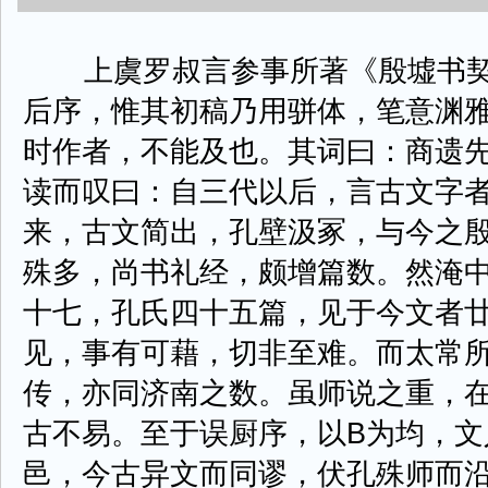
上虞罗叔言参事所著《殷墟书契
后序，惟其初稿乃用骈体，笔意渊
时作者，不能及也。其词曰：商遗先
读而叹曰：自三代以后，言古文字
来，古文简出，孔壁汲冢，与今之
殊多，尚书礼经，颇增篇数。然淹
十七，孔氏四十五篇，见于今文者
见，事有可藉，切非至难。而太常
传，亦同济南之数。虽师说之重，
古不易。至于误厨序，以B为均，文
邑，今古异文而同谬，伏孔殊师而