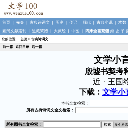
首页
|
先秦
|
古典诗词文
|
历史
|
传记
|
现代
|
古典小说
|
术数
臺灣文獻叢刊
|
道藏繁體
|
大藏经
|
中医
|
四庫全書繁體
經
史
子
您的位置 ：
首页
>
古典诗词文
前一篇
返回目录
后一篇
文学小
殷墟书契考
近 · 王国
下载：
文学小言
本书全文检索：