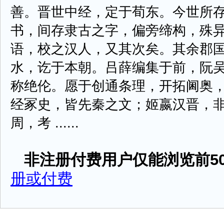
善。晋世中经，定于荀东。今世所
书，间存隶古之字，偏旁缔构，殊
语，校之汉人，又其次矣。其余郡
水，讫于本朝。吕薛编集于前，阮
称绝伦。愿于创通条理，开拓阃奥
经冢史，皆先秦之文；姬嬴汉晋，
周，考 ......
非注册付费用户仅能浏览前50
册或付费