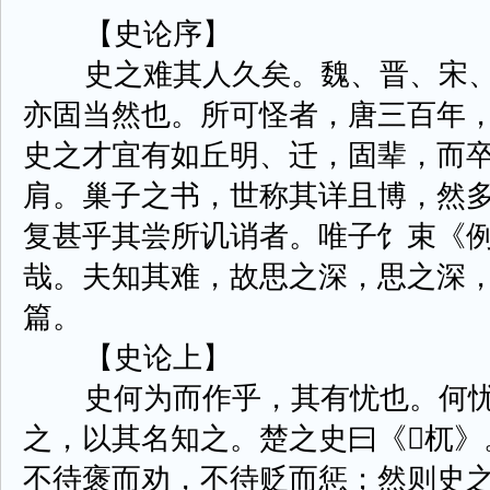
【史论序】
史之难其人久矣。魏、晋、宋、
亦固当然也。所可怪者，唐三百年
史之才宜有如丘明、迁，固辈，而
肩。巢子之书，世称其详且博，然
复甚乎其尝所讥诮者。唯子饣束《
哉。夫知其难，故思之深，思之深
篇。
【史论上】
史何为而作乎，其有忧也。何忧
之，以其名知之。楚之史曰《杌》
不待褒而劝，不待贬而惩；然则史