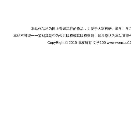
本站作品均为网上普遍流行的作品，为便于大家科研、教学、学
本站不可能一一鉴别其是否为公共版权或其版权归属，如果您认为本站某部
CopyRight © 2015 版权所有 文学100 www.wenxu