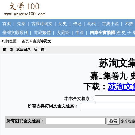
首页
|
先秦
|
古典诗词文
|
历史
|
传记
|
现代
|
古典小说
|
术数
臺灣文獻叢刊
|
道藏繁體
|
大藏经
|
中医
|
四庫全書繁體
經
史
子
您的位置 ：
首页
>
古典诗词文
前一篇
返回目录
后一篇
苏洵文
嘉集卷九 
下载：
苏洵文集
本书全文检索：