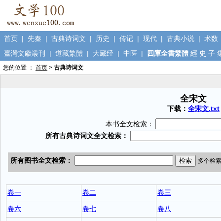
首页
|
先秦
|
古典诗词文
|
历史
|
传记
|
现代
|
古典小说
|
术数
臺灣文獻叢刊
|
道藏繁體
|
大藏经
|
中医
|
四庫全書繁體
經
史
子
您的位置 ：
首页
>
古典诗词文
全宋文
下载：
全宋文.txt
本书全文检索：
卷一
卷二
卷三
卷六
卷七
卷八