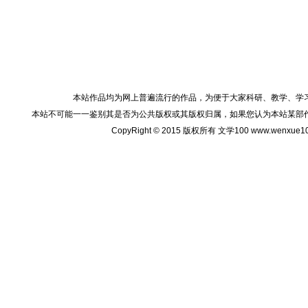
本站作品均为网上普遍流行的作品，为便于大家科研、教学、学
本站不可能一一鉴别其是否为公共版权或其版权归属，如果您认为本站某部
CopyRight © 2015 版权所有 文学100 www.wenxu