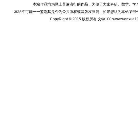
本站作品均为网上普遍流行的作品，为便于大家科研、教学、学
本站不可能一一鉴别其是否为公共版权或其版权归属，如果您认为本站某部
CopyRight © 2015 版权所有 文学100 www.wenxu