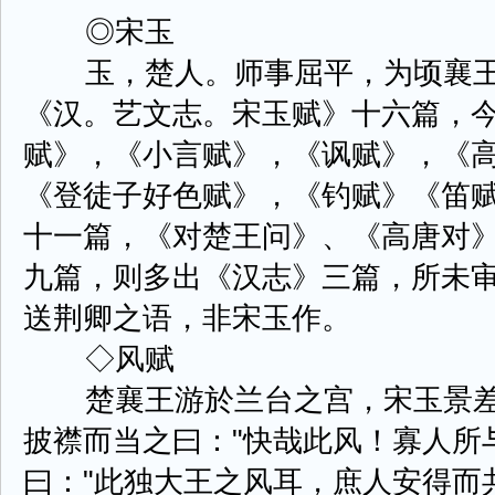
◎宋玉
玉，楚人。师事屈平，为顷襄王
《汉。艺文志。宋玉赋》十六篇，
赋》，《小言赋》，《讽赋》，《
《登徒子好色赋》，《钓赋》《笛
十一篇，《对楚王问》、《高唐对
九篇，则多出《汉志》三篇，所未
送荆卿之语，非宋玉作。
◇风赋
楚襄王游於兰台之宫，宋玉景差
披襟而当之曰："快哉此风！寡人所
曰："此独大王之风耳，庶人安得而