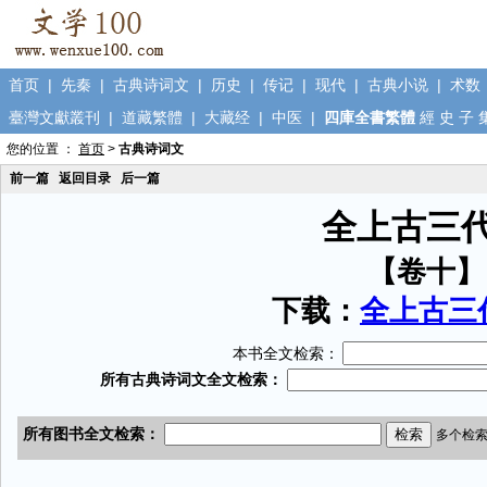
首页
|
先秦
|
古典诗词文
|
历史
|
传记
|
现代
|
古典小说
|
术数
臺灣文獻叢刊
|
道藏繁體
|
大藏经
|
中医
|
四庫全書繁體
經
史
子
您的位置 ：
首页
>
古典诗词文
前一篇
返回目录
后一篇
全上古三
【卷十】
下载：
全上古三代
本书全文检索：