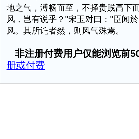
地之气，溥畅而至，不择贵贱高下
风，岂有说乎？"宋玉对曰："臣闻
风。其所讬者然，则风气殊焉。 王 ..
非注册付费用户仅能浏览前50
册或付费