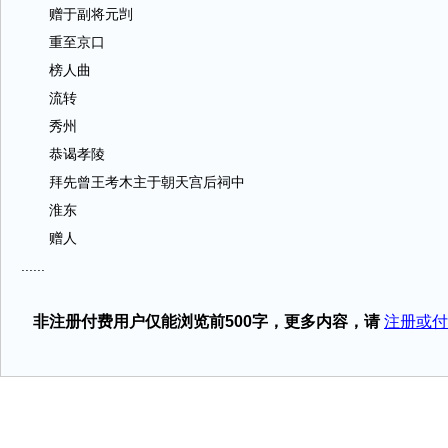
赠于副将元剀
重至京口
榜人曲
流转
秀州
恭谒孝陵
拜先曾王考木主于朝天宫后祠中
淮东
赠人
......
非注册付费用户仅能浏览前500字，更多内容，请
注册或付