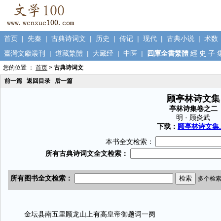
首页
|
先秦
|
古典诗词文
|
历史
|
传记
|
现代
|
古典小说
|
术数
臺灣文獻叢刊
|
道藏繁體
|
大藏经
|
中医
|
四庫全書繁體
經
史
子
您的位置 ：
首页
>
古典诗词文
前一篇
返回目录
后一篇
顾亭林诗文集
亭林诗集卷之二
明 · 顾炎武
下载：
顾亭林诗文集.t
本书全文检索：
金坛县南五里顾龙山上有高皇帝御题词一阕