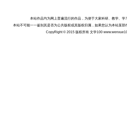
本站作品均为网上普遍流行的作品，为便于大家科研、教学、学
本站不可能一一鉴别其是否为公共版权或其版权归属，如果您认为本站某部
CopyRight © 2015 版权所有 文学100 www.wenxu