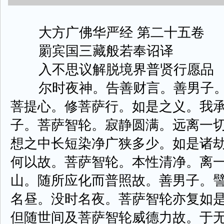
大方广佛华严经 第二十五卷
罽宾国三藏般若奉诏译
入不思议解脱境界普贤行愿品
尔时夜神。告善财言。善男子。
菩提心。修菩萨行。如是之义。我
子。菩萨智轮。寂静圆满。远离一
想之中长短染净广狭多少。如是诸
何以故。菩萨智轮。本性清净。离
山。随所应化而普照故。善男子。
名昼。没时名夜。菩萨智轮亦复如
但随世间及菩萨智轮威德力故。于