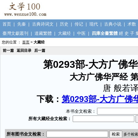
首页
|
先秦
|
古典诗词文
|
历史
|
传记
|
现代
|
古典小说
|
术数
臺灣文獻叢刊
|
道藏繁體
|
大藏经
|
中医
|
四庫全書繁體
經
史
子
您的位置 ：
首页
>
大藏经
前一篇
返回目录
后一篇
第0293部-大方广佛
大方广佛华严经 
唐 般若
下载：
第0293部-大方广佛华
本书全文检索：