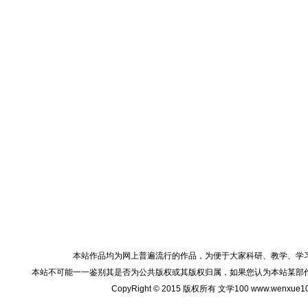
本站作品均为网上普遍流行的作品，为便于大家科研、教学、学
本站不可能一一鉴别其是否为公共版权或其版权归属，如果您认为本站某部
CopyRight © 2015 版权所有 文学100 www.wenxu