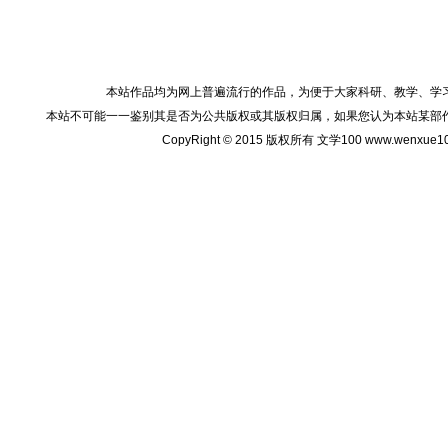
本站作品均为网上普遍流行的作品，为便于大家科研、教学、学
本站不可能一一鉴别其是否为公共版权或其版权归属，如果您认为本站某部
CopyRight © 2015 版权所有 文学100 www.wenxu