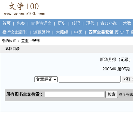
首页
|
先秦
|
古典诗词文
|
历史
|
传记
|
现代
|
古典小说
|
术数
臺灣文獻叢刊
|
道藏繁體
|
大藏经
|
中医
|
四庫全書繁體
經
史
子
您的位置 ：
首页
>
报刊
返回目录
新华月报（记录）
2006年 第05期