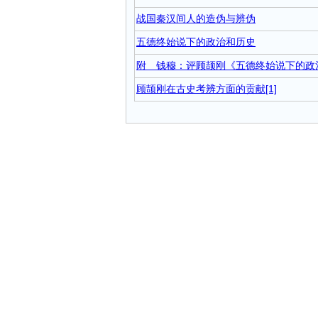
战国秦汉间人的造伪与辨伪
五德终始说下的政治和历史
附 钱穆：评顾颉刚《五德终始说下的政
顾颉刚在古史考辨方面的贡献[1]