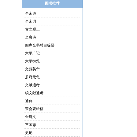
图书推荐
全宋诗
全宋词
古文观止
全唐诗
四库全书总目提要
太平广记
太平御览
文苑英华
册府元龟
文献通考
续文献通考
通典
宋会要辑稿
全唐文
三国志
史记