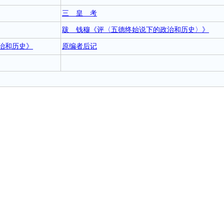
三 皇 考
跋 钱穆《评〈五德终始说下的政治和历史〉》
治和历史》
原编者后记