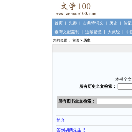
首页
|
先秦
|
古典诗词文
|
历史
|
传记
臺灣文獻叢刊
|
道藏繁體
|
大藏经
|
中
您的位置 ：
首页
>
历史
本书全文
简介
答刘胡两先生书