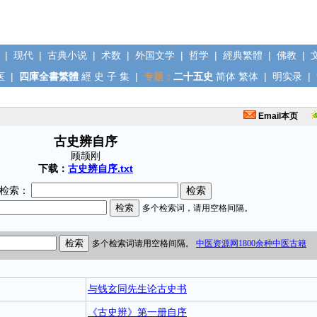
|
现代
|
古典小说
|
术数
|
外国文学
|
哲学
|
經典繁體
|
佛教
|
医
|
四庫全書繁體
經
史
子
集
|
专题：
二十五史
简体
繁体
|
明实录
|
Email本页
古史辨自序
顾颉刚
下载：
古史辨自序.txt
检索：
与钱玄同先生论古史书
《古史辨》第一册自序