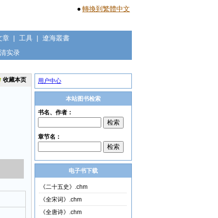
●
轉換到繁體中文
文章
|
工具
|
遼海叢書
清实录
收藏本页
用户中心
本站图书检索
电子书下载
《二十五史》.chm
《全宋词》.chm
《全唐诗》.chm