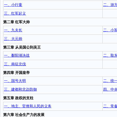
一、小行童
二、游
三、红军起义
第二章 红军大帅
一、九夫长
二、小
三、大元帅
第三章 从吴国公到吴王
一、鄱阳湖决战
二、取
三、南征北伐
第四章 开国皇帝
一、国号大明
二、统
三、建都和北边防御
四、中
第五章 政权的支柱
一、地主、官僚和人民的义务
二、常
第六章 社会生产力的发展