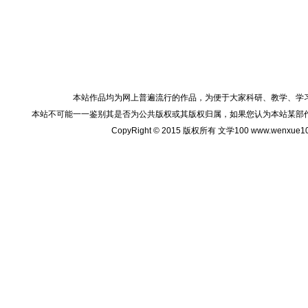
本站作品均为网上普遍流行的作品，为便于大家科研、教学、学
本站不可能一一鉴别其是否为公共版权或其版权归属，如果您认为本站某部
CopyRight © 2015 版权所有 文学100 www.wenxu