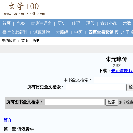
首页
|
先秦
|
古典诗词文
|
历史
|
传记
|
现代
|
古典小说
|
术数
臺灣文獻叢刊
|
道藏繁體
|
大藏经
|
中医
|
四庫全書繁體
經
史
子
您的位置 ：
首页
>
历史
朱元璋传
吴晗
下载：
朱元璋传.tx
本书全文检索：
简介
第一章 流浪青年