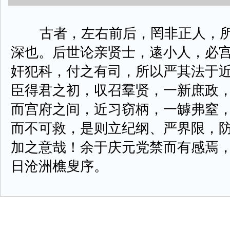
古者，左右前后，罔非正人，所
深也。后世论亲贤士，逺小人，必
奸犯科，付之有司，所以严其法于
臣得君之初，収召羣贤，一新庶政
而宫府之间，近习窃柄，一罅弗窒
而不可救，是则立纪纲、严界限，
加之意哉！余于庆元党禁而有感焉
日沧洲樵叟序。