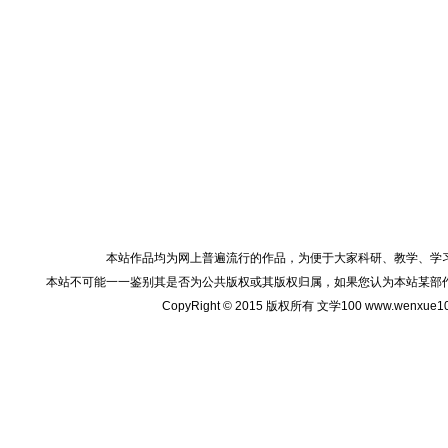
本站作品均为网上普遍流行的作品，为便于大家科研、教学、学
本站不可能一一鉴别其是否为公共版权或其版权归属，如果您认为本站某部
CopyRight © 2015 版权所有 文学100 www.wenxu