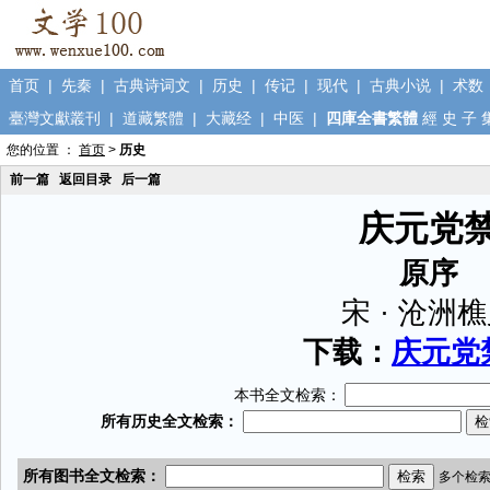
首页
|
先秦
|
古典诗词文
|
历史
|
传记
|
现代
|
古典小说
|
术数
臺灣文獻叢刊
|
道藏繁體
|
大藏经
|
中医
|
四庫全書繁體
經
史
子
您的位置 ：
首页
>
历史
前一篇
返回目录
后一篇
庆元党
原序
宋 · 沧洲
下载：
庆元党禁
本书全文检索：