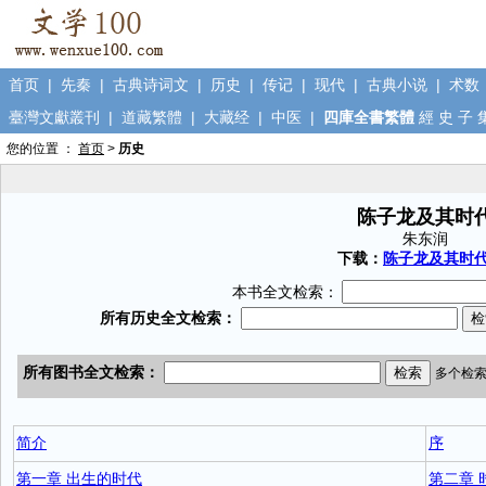
首页
|
先秦
|
古典诗词文
|
历史
|
传记
|
现代
|
古典小说
|
术数
臺灣文獻叢刊
|
道藏繁體
|
大藏经
|
中医
|
四庫全書繁體
經
史
子
您的位置 ：
首页
>
历史
陈子龙及其时
朱东润
下载：
陈子龙及其时代.
本书全文检索：
简介
序
第一章 出生的时代
第二章 