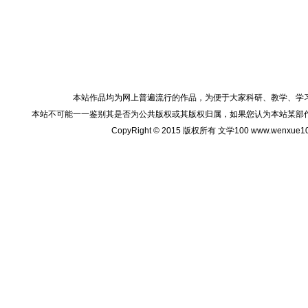
本站作品均为网上普遍流行的作品，为便于大家科研、教学、学
本站不可能一一鉴别其是否为公共版权或其版权归属，如果您认为本站某部
CopyRight © 2015 版权所有 文学100 www.wenxu