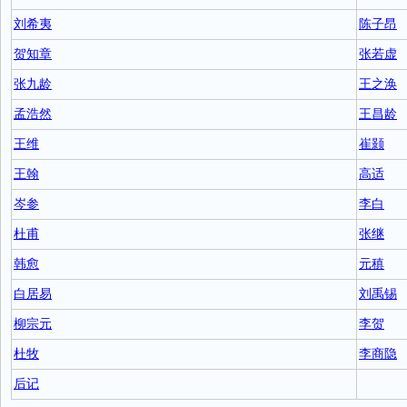
刘希夷
陈子昂
贺知章
张若虚
张九龄
王之涣
孟浩然
王昌龄
王维
崔颢
王翰
高适
岑参
李白
杜甫
张继
韩愈
元稹
白居易
刘禹锡
柳宗元
李贺
杜牧
李商隐
后记