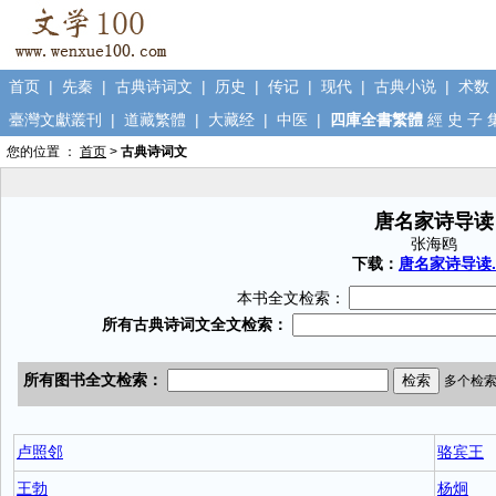
首页
|
先秦
|
古典诗词文
|
历史
|
传记
|
现代
|
古典小说
|
术数
臺灣文獻叢刊
|
道藏繁體
|
大藏经
|
中医
|
四庫全書繁體
經
史
子
您的位置 ：
首页
>
古典诗词文
唐名家诗导读
张海鸥
下载：
唐名家诗导读.t
本书全文检索：
卢照邻
骆宾王
王勃
杨炯