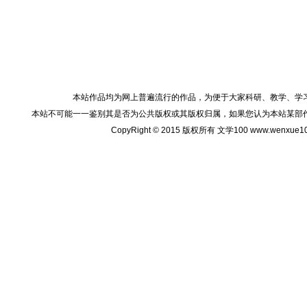
本站作品均为网上普遍流行的作品，为便于大家科研、教学、学
本站不可能一一鉴别其是否为公共版权或其版权归属，如果您认为本站某部
CopyRight © 2015 版权所有 文学100 www.wenxu