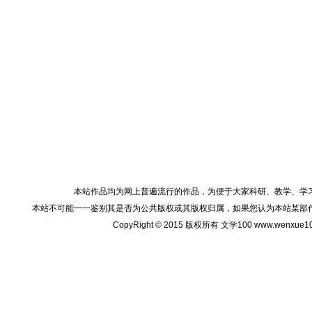
本站作品均为网上普遍流行的作品，为便于大家科研、教学、学
本站不可能一一鉴别其是否为公共版权或其版权归属，如果您认为本站某部
CopyRight © 2015 版权所有 文学100 www.wenxu