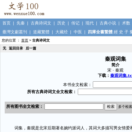
首页
|
先秦
|
古典诗词文
|
历史
|
传记
|
现代
|
古典小说
|
术数
臺灣文獻叢刊
|
道藏繁體
|
大藏经
|
中医
|
四庫全書繁體
經
史
子
您的位置 ：
首页
>
古典诗词文
无
返回目录
后一篇
秦观词集
简介
宋 · 秦观
下载：
秦观词集.tx
本书全文检索：
词集，秦观是北宋后期著名婉约派词人，其词大多描写男女情爱和