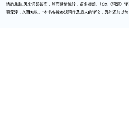
情韵兼胜,历来词誉甚高，然而缘情婉转，语多凄黯。张炎《词源》评
嚼无滓，久而知味。”本书备搜秦观词作及后人的评论，另外还加以