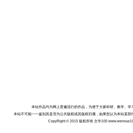
本站作品均为网上普遍流行的作品，为便于大家科研、教学、学
本站不可能一一鉴别其是否为公共版权或其版权归属，如果您认为本站某部
CopyRight © 2015 版权所有 文学100 www.wenxu