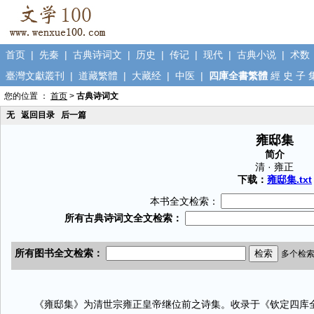
首页
|
先秦
|
古典诗词文
|
历史
|
传记
|
现代
|
古典小说
|
术数
臺灣文獻叢刊
|
道藏繁體
|
大藏经
|
中医
|
四庫全書繁體
經
史
子
您的位置 ：
首页
>
古典诗词文
无
返回目录
后一篇
雍邸集
简介
清 · 雍正
下载：
雍邸集.txt
本书全文检索：
《雍邸集》为清世宗雍正皇帝继位前之诗集。收录于《钦定四库全书