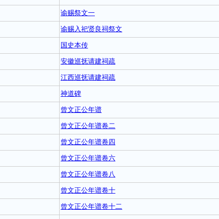
谕赐祭文一
谕赐入祀贤良祠祭文
国史本传
安徽巡抚请建祠疏
江西巡抚请建祠疏
神道碑
曾文正公年谱
曾文正公年谱卷二
曾文正公年谱卷四
曾文正公年谱卷六
曾文正公年谱卷八
曾文正公年谱卷十
曾文正公年谱卷十二