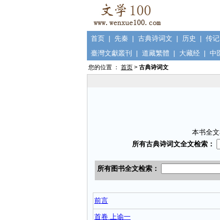
首页
|
先秦
|
古典诗词文
|
历史
|
传记
臺灣文獻叢刊
|
道藏繁體
|
大藏经
|
中
您的位置 ：
首页
>
古典诗词文
本书全文
前言
首卷 上谕一