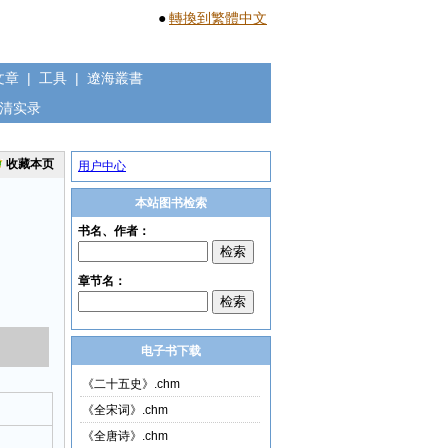
●
轉換到繁體中文
文章
|
工具
|
遼海叢書
清实录
收藏本页
用户中心
本站图书检索
电子书下载
《二十五史》.chm
《全宋词》.chm
《全唐诗》.chm