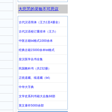
大悲咒的灵验不可思议