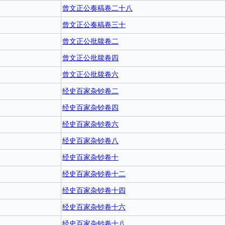
曾文正公奏稿卷二十八
曾文正公奏稿卷三十
曾文正公批牍卷二
曾文正公批牍卷四
曾文正公批牍卷六
经史百家杂钞卷二
经史百家杂钞卷四
经史百家杂钞卷六
经史百家杂钞卷八
经史百家杂钞卷十
经史百家杂钞卷十二
经史百家杂钞卷十四
经史百家杂钞卷十六
经史百家杂钞卷十八