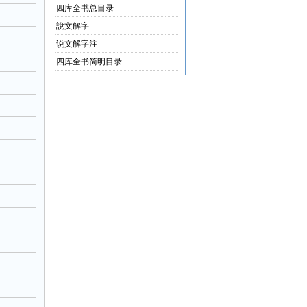
四库全书总目录
說文解字
说文解字注
四库全书简明目录