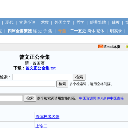
|
现代
|
古典小说
|
术数
|
外国文学
|
哲学
|
經典繁體
|
佛教
|
医
|
四庫全書繁體
經
史
子
集
|
专题：
二十五史
简体
繁体
|
明实录
|
Email本页
曾文正公全集
清 · 曾国藩
下载：
曾文正公全集.txt
检索：
原编校者名录
上谕二