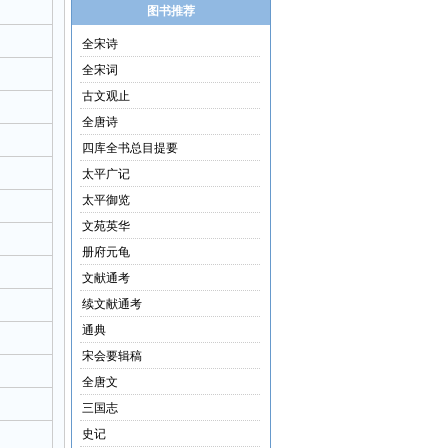
图书推荐
全宋诗
全宋词
古文观止
全唐诗
四库全书总目提要
太平广记
太平御览
文苑英华
册府元龟
文献通考
续文献通考
通典
宋会要辑稿
全唐文
三国志
史记