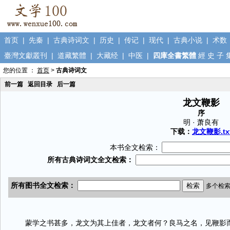
首页
|
先秦
|
古典诗词文
|
历史
|
传记
|
现代
|
古典小说
|
术数
臺灣文獻叢刊
|
道藏繁體
|
大藏经
|
中医
|
四庫全書繁體
經
史
子
您的位置 ：
首页
>
古典诗词文
前一篇
返回目录
后一篇
龙文鞭影
序
明 · 萧良有
下载：
龙文鞭影.tx
本书全文检索：
蒙学之书甚多，龙文为其上佳者，龙文者何？良马之名，见鞭影而