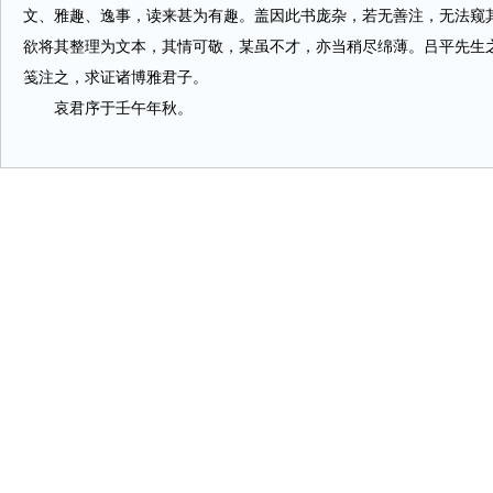
文、雅趣、逸事，读来甚为有趣。盖因此书庞杂，若无善注，无法窥
欲将其整理为文本，其情可敬，某虽不才，亦当稍尽绵薄。吕平先生
笺注之，求证诸博雅君子。
哀君序于壬午年秋。